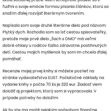
ľuďmi o svoje emócie formou písania článkov, ktorú sa
snažím ďalej rozvíjať literárnym tvorením.
Napísala som svoje druhé literárne dielo pod názvom:
Plytký dych. Rozhodla som sa ísť cestou spisovateľky,
pretože moje prvé dielo „Šach s DMO“ má veľmi
dobré ohlasy u rodičov ťažko zdravotne postihnutých
detí. Cestou mojich myšlienok by som im chcela ďalej
pomáhať.
Recenzie mojej prvej knihy si môžete pozrieť na
stránke vydavateľstva ELIST. Počiatočné náklady na
vydanie knihy v počte 70 ks je 320 eur. Žiadosť viem
doložiť aj projektom, ktorý som si vypracovala. V
prípade potreby ho doložím.
Ak by ste ma mohli nejakým spôsobom finančne