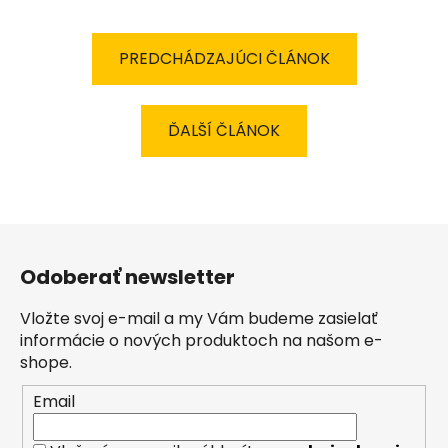
PREDCHÁDZAJÚCI ČLÁNOK
ĎALŠÍ ČLÁNOK
Z
á
Odoberať newsletter
p
ä
Vložte svoj e-mail a my Vám budeme zasielať
t
informácie o nových produktoch na našom e-
i
shope.
e
Email