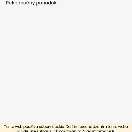
Reklamačný poriadok
Tento web používa súbory cookie. Ďalším prechádzaním tohto webu
Vytvoril Shoptet
vyjadrujete súhlas s ich používaním. Viac informácií
tu.