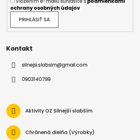
Vložením e-mailu súhlasíte s
podmienkami
ochrany osobných údajov
PRIHLÁSIŤ SA
Kontakt
silnejsi.slabsim
@
gmail.com
0903140799
Aktivity OZ Silnejší slabším
Chránená dielňa (Výrobky)