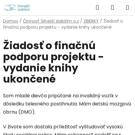
Prejsť
Hľadať
NÁKUP
na
obsah
KOŠÍK
Domov
/
Činnosť Silnejší slabším o.z
/
ZBIERKY
/
Žiadosť o
finačnú podporu projektu - vydanie knihy ukončené
Žiadosť o finačnú
podporu projektu -
vydanie knihy
ukončené
Som mladé dievča pripútané na invalidný vozík v
dôsledku telesného postihnutia. Mám detskú mozgovú
obrnu (DMO).
V živote som dostala príležitosť vyštudovať vysokú
školu sociálnej práce. Mám schopnosť podeliť sa s