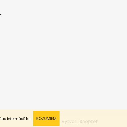
v
ROZUMIEM
Viac informácií
tu.
Vytvoril Shoptet