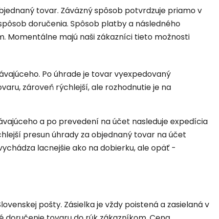
jednaný tovar. Záväzný spôsob potvrdzuje priamo v
 spôsob doručenia. Spôsob platby a následného
im. Momentálne majú naši zákazníci tieto možnosti
ávajúceho. Po úhrade je tovar vyexpedovaný
aru, zároveň rýchlejší, ale rozhodnutie je na
vajúceho a po prevedení na účet nasleduje expedícia
lejší presun úhrady za objednaný tovar na účet
ychádza lacnejšie ako na dobierku, ale opäť -
nskej pošty. Zásielka je vždy poistená a zasielaná v
é doručenie tovaru do rúk zákazníkom. Cena