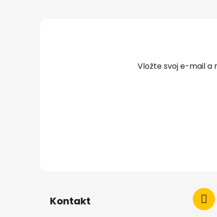
Z
á
p
ä
t
Vložte svoj e-mail 
i
e
Kontakt