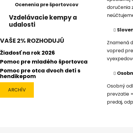
Ocenenia pre športovcov
doručenia 
neúčtujem
Vzdelávacie kempy a
udalosti
Slove
VAŠE 2% ROZHODUJÚ
Znamená do
vopred pre
Žiadosť na rok 2026
vyexpedova
Pomoc pre mladého športovca
Pomoc pre otca dvoch detí s
Osobný
hendikepom
Osobný odb
ARCHÍV
prevzatie 
predaj, od