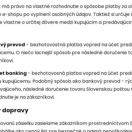
á právo na vlastné rozhodnutie o spôsobe platby za ob
 e-shopu po vyplnení osobných údajov. Taktiež si určuje
je vlastne o určitej dôvere medzi kupujúcim a predávajúc
vý prevod
- bezhotovostná platba vopred na účet pred
cemu. O niečo lacnejší spôsob pre následné doručenie tov
íkovi.
net banking
- bezhotovosná platba vopred na účet predá
u kupujúcemu. Podobný spôsob ako bankový prevod - rých
vajúceho, následné doručenie tovaru Slovenskou poštou v
nutie je na zákazníkovi.
 dopravy
nú zásielku zasielame zákazníkom prostredníctvom Slove
 obálke ako cenný list pre bezpečné a najmä nepoškoden