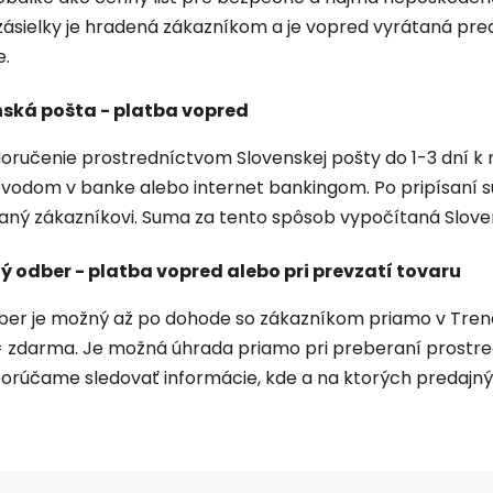
zásielky je hradená zákazníkom a je vopred vyrátaná pre
e.
nská pošta - platba vopred
ručenie prostredníctvom Slovenskej pošty do 1-3 dní k r
vodom v banke alebo internet bankingom. Po pripísaní s
ný zákazníkovi. Suma za tento spôsob vypočítaná Slove
 odber - platba vopred alebo pri prevzatí tovaru
er je možný až po dohode so zákazníkom priamo v Trenčí
= zdarma. Je možná úhrada priamo pri preberaní prostr
porúčame sledovať informácie, kde a na ktorých predajn