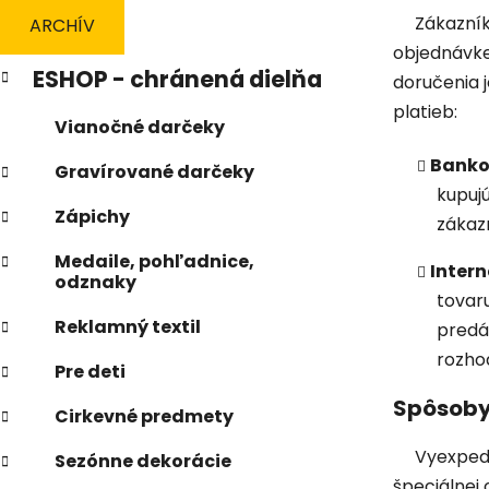
n
Zákazník m
ARCHÍV
e
objednávke
K
Preskočiť
l
ESHOP - chránená dielňa
doručenia 
a
kategórie
t
platieb:
Vianočné darčeky
e
g
Banko
Gravírované darčeky
ó
kupujú
r
Zápichy
zákazn
i
e
Medaile, pohľadnice,
Inter
odznaky
tovar
Reklamný textil
predá
rozhod
Pre deti
Spôsoby
Cirkevné predmety
Vyexpedova
Sezónne dekorácie
špeciálnej