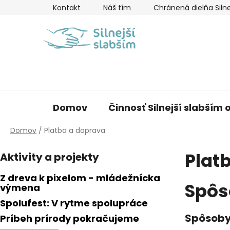
Prejsť
Kontakt
Náš tím
Chránená dielňa Silne
na
obsah
Domov
Činnosť Silnejší slabším o
Domov
/
Platba a doprava
B
Plat
Aktivity a projekty
o
č
Z dreva k pixelom - mládežnícka
n
Spôs
výmena
ý
Spolufest: V rytme spolupráce
p
Spôsoby
Príbeh prírody pokračujeme
a