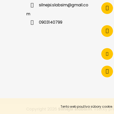
silnejsi.slabsim
@
gmail.co
m
0903140799
Tento web používa súbory cookie.
Copyright 2026
Silnejší slabším
. Všetky p