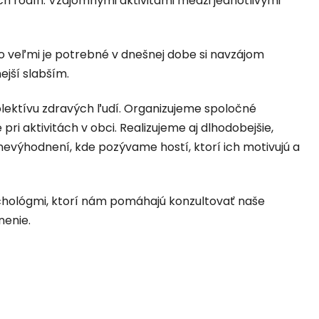
ných rodín. Vzájomnými aktivitami medzi jednotlivými
o veľmi je potrebné v dnešnej dobe si navzájom
jší slabším.
ektívu zdravých ľudí. Organizujeme spoločné
ri aktivitách v obci. Realizujeme aj dlhodobejšie,
nevýhodnení, kde pozývame hostí, ktorí ich motivujú a
ychológmi, ktorí nám pomáhajú konzultovať naše
nenie.