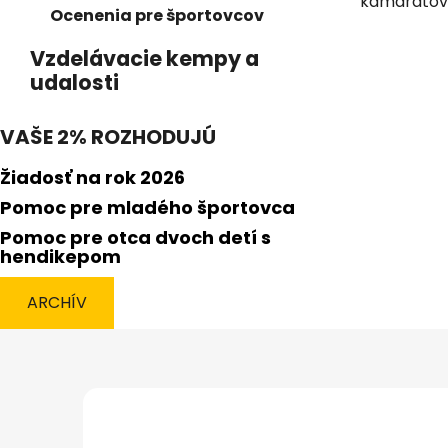
kamarátov,
s
Ocenenia pre športovcov
č
Vzdelávacie kempy a
l
udalosti
á
n
VAŠE 2% ROZHODUJÚ
k
o
Žiadosť na rok 2026
v
Pomoc pre mladého športovca
Pomoc pre otca dvoch detí s
hendikepom
ARCHÍV
Z
á
p
ä