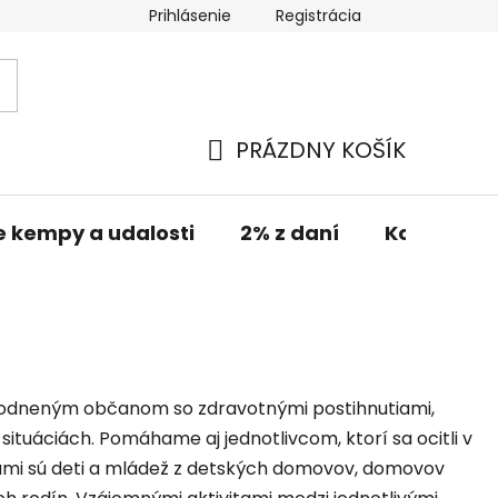
Prihlásenie
Registrácia
PRÁZDNY KOŠÍK
NÁKUPNÝ
KOŠÍK
e kempy a udalosti
2% z daní
Kontakt
hodneným občanom so zdravotnými postihnutiami,
ituáciách. Pomáhame aj jednotlivcom, ktorí sa ocitli v
inami sú deti a mládež z detských domovov, domovov