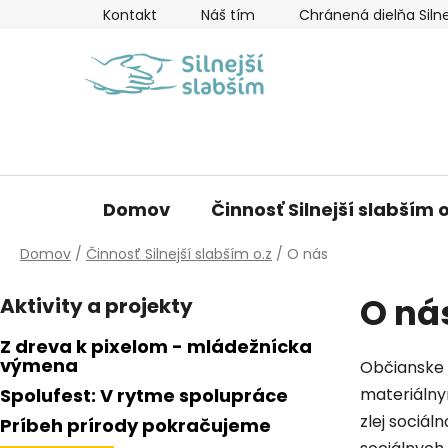
Prejsť
Kontakt
Náš tím
Chránená dielňa Silne
na
obsah
Domov
Činnosť Silnejší slabším o
Domov
/
Činnosť Silnejší slabším o.z
/
O nás
B
O ná
Aktivity a projekty
o
č
Z dreva k pixelom - mládežnícka
n
výmena
Občianske 
ý
Spolufest: V rytme spolupráce
materiálnym
p
zlej sociá
Príbeh prírody pokračujeme
a