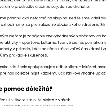
služieb, deti zo sociálne slabších rodín, ale aj deti z bež
búrame predsudky a učíme sa jeden od druhého.
sme pôsobili ako neformálna skupina. Keďže sme videli ak
ozhodli sme sa pre založenie občianskeho združenia Silne
ným cieľom je zapájanie znevýhodnených občanov do kol
 aktivity – športové, kultúrne, tvorivé dielne, pomáhame p
byty v prírode, kde spoločne trávia voľný čas zdraví i z
ú im praktické skúsenosti.
nske združenie spolupracuje s odborníkmi – lekármi, ps
e pre nás dôležité nájsť každému účastníkovi vhodné uplat
je pomoc dôležitá?
ám už v živote stalo, že niekto z Vašich