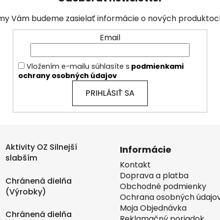
i
s
a my Vám budeme zasielať informácie o nových produkto
u
Email
Vložením e-mailu súhlasíte s
podmienkami
ochrany osobných údajov
PRIHLÁSIŤ SA
Aktivity OZ Silnejší
Informácie
slabším
Kontakt
Doprava a platba
Chránená dielňa
Obchodné podmienky
(Výrobky)
Ochrana osobných údajo
Moja Objednávka
Chránená dielňa
Reklamačný poriadok