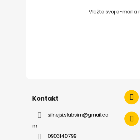
t
Vložte svoj e-mail 
i
e
Kontakt
silnejsi.slabsim
@
gmail.co
m
0903140799