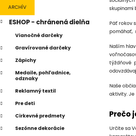
sociálnych 
n
ARCHÍV
skupinami 
e
K
Preskočiť
l
ESHOP - chránená dielňa
Päť rokov 
a
kategórie
t
pomáhať, r
Vianočné darčeky
e
g
Naším hlav
Gravírované darčeky
ó
voľnočasové
r
Zápichy
týždňové po
i
e
odovzdávaj
Medaile, pohľadnice,
odznaky
Naše občia
Reklamný textil
aktivity. J
Pre deti
V
Prečo 
ý
Cirkevné predmety
p
Sezónne dekorácie
Určite sa V
i