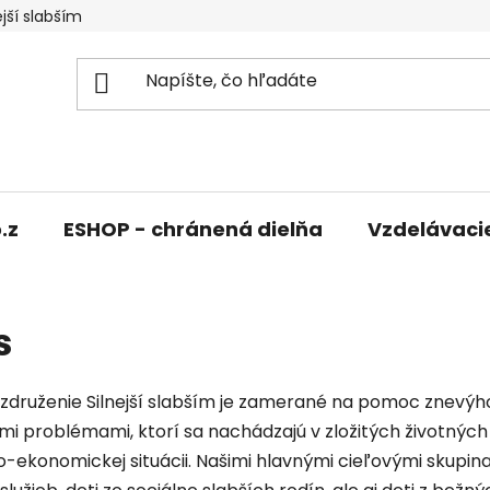
jší slabším
.z
ESHOP - chránená dielňa
Vzdelávaci
s
združenie Silnejší slabším je zamerané na pomoc znevý
i problémami, ktorí sa nachádzajú v zložitých životných s
lno-ekonomickej situácii. Našimi hlavnými cieľovými skup