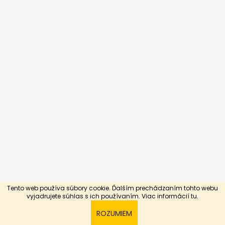
Tento web používa súbory cookie. Ďalším prechádzaním tohto webu
Vytvoril Shoptet
vyjadrujete súhlas s ich používaním. Viac informácií
tu.
Copyright 2026
Silnejší slabším
. Všetky práva
ROZUMIEM
vyhradené.