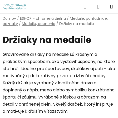
Prejsť
Hľadať
NÁKUP
na
obsah
KOŠÍK
Domov
/
ESHOP - chránená dielňa
/
Medaile, pohľadnice,
odznaky
/
Medaile, ocenenia
/
Držiaky na medaile
Držiaky na medaile
Gravírované držiaky na medaile sú krásnym a
praktickým spôsobom, ako vystaviť úspechy, na ktoré
ste hrdí. Ideálne pre športovcov, školákov aj deti – ako
motivačný aj dekoratívny prvok do izby či chodby.
Každý držiak je vyrobený z kvalitného dreva a
doplnený o nápis, meno alebo symboliku konkrétneho
športu či záujmu. Vyrábané s láskou a dôrazom na
detail v chránenej dielni. Skvelý darček, ktorý inšpiruje
a motivuje k ďalším víťazstvám.