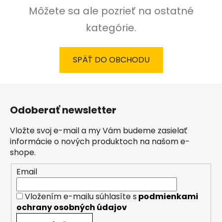
Môžete sa ale pozrieť na ostatné
kategórie.
SPÄŤ DO OBCHODU
Z
á
Odoberať newsletter
p
ä
Vložte svoj e-mail a my Vám budeme zasielať
t
informácie o nových produktoch na našom e-
i
shope.
e
Email
Vložením e-mailu súhlasíte s
podmienkami
ochrany osobných údajov