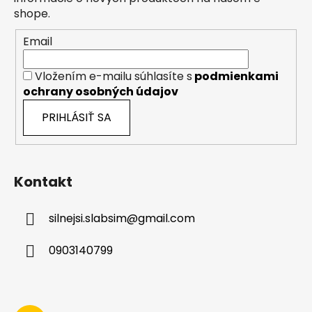
v
i
shope.
k
e
y
Email
v
ý
Vložením e-mailu súhlasíte s
podmienkami
p
ochrany osobných údajov
i
s
PRIHLÁSIŤ SA
u
Kontakt
silnejsi.slabsim
@
gmail.com
0903140799