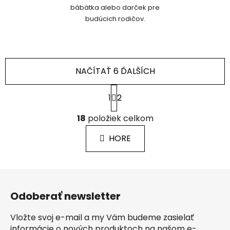
bábätka alebo darček pre
budúcich rodičov.
NAČÍTAŤ 6 ĎALŠÍCH
S
1
2
t
r
O
á
18
položiek celkom
v
n
l
k
HORE
á
o
d
v
a
a
Z
c
n
á
i
i
Odoberať newsletter
e
p
e
p
ä
Vložte svoj e-mail a my Vám budeme zasielať
r
t
informácie o nových produktoch na našom e-