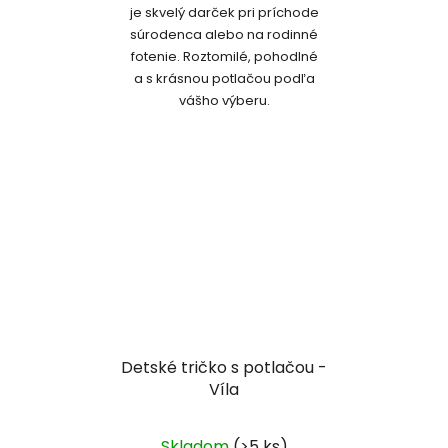
je skvelý darček pri príchode
súrodenca alebo na rodinné
fotenie. Roztomilé, pohodlné
a s krásnou potlačou podľa
vášho výberu.
Detské tričko s potlačou -
Víla
Skladom
(>5 ks)