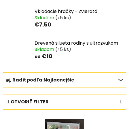
Vkladacie hračky - Zvieratá
Skladom
(>5 ks)
€7,50
Drevená silueta rodiny s ultrazvukom
Skladom
(>5 ks)
€10
od
R
Radiť podľa:
Najlacnejšie
a
d
e
OTVORIŤ FILTER
n
i
V
e
ý
p