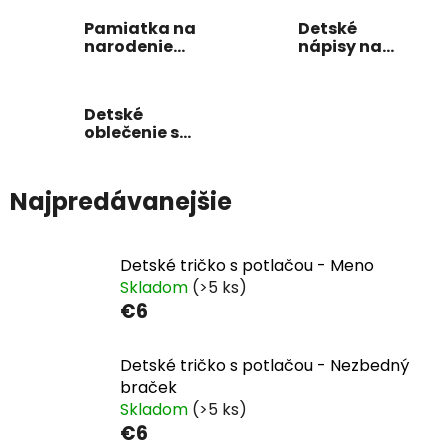
Pamiatka na
Detské
narodenie
nápisy na
dieťaťa
stenu s
menom
Detské
oblečenie s
potlačou
Najpredávanejšie
Detské tričko s potlačou - Meno
Skladom
(>5 ks)
€6
Detské tričko s potlačou - Nezbedný
braček
Skladom
(>5 ks)
€6