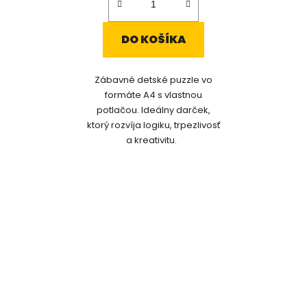
DO KOŠÍKA
Zábavné detské puzzle vo
formáte A4 s vlastnou
potlačou. Ideálny darček,
ktorý rozvíja logiku, trpezlivosť
a kreativitu.