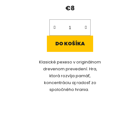
€8
DO KOŠÍKA
Klasické pexeso v originálnom
drevenom prevedení. Hra,
ktorá rozvíja pamäť,
koncentráciu aj radosť zo
spoločného hrania.