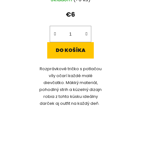
€6
DO KOŠÍKA
Rozprávkové tričko s potlačou
víly očarí každé malé
dievčatko. Mäkký materiál,
pohodlný strih a kúzelný dizajn
robia z tohto kúsku ideálny
darček aj outfit na každý deň.