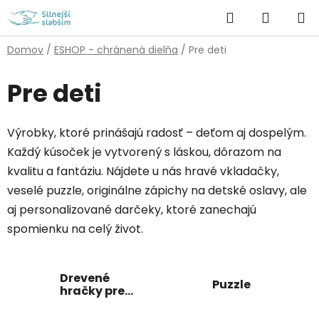
Prejsť
Hľadať
NÁKUP
na
obsah
KOŠÍK
Domov
/
ESHOP - chránená dielňa
/
Pre deti
Pre deti
Výrobky, ktoré prinášajú radosť – deťom aj dospelým.
Každý kúsoček je vytvorený s láskou, dôrazom na
kvalitu a fantáziu. Nájdete u nás hravé vkladačky,
veselé puzzle, originálne zápichy na detské oslavy, ale
aj personalizované darčeky, ktoré zanechajú
spomienku na celý život.
Drevené
Puzzle
hračky pre
deti