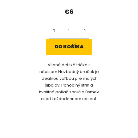
€6
DO KOŠÍKA
Vtipné detské tričko s
nápisom Nezbedný braček je
ideálnou voľbou pre malých
šibalov. Pohodlný strih a
kvalitná potlač zaručia úsmev
aj pri každodennom nosení.