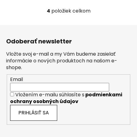
4
položiek celkom
O
v
l
Z
á
á
d
Odoberať newsletter
p
a
ä
c
Vložte svoj e-mail a my Vám budeme zasielať
t
i
informácie o nových produktoch na našom e-
i
e
shope.
p
e
Email
r
v
k
Vložením e-mailu súhlasíte s
podmienkami
y
ochrany osobných údajov
v
PRIHLÁSIŤ SA
ý
p
i
s