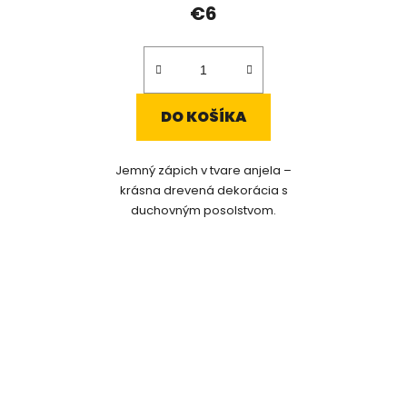
€6
DO KOŠÍKA
Jemný zápich v tvare anjela –
krásna drevená dekorácia s
duchovným posolstvom.