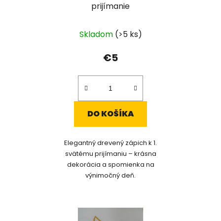
o
prijímanie
u
v
k
Skladom
(>5 ks)
t
o
€5
v
DO KOŠÍKA
Elegantný drevený zápich k 1.
svätému prijímaniu – krásna
dekorácia a spomienka na
výnimočný deň.