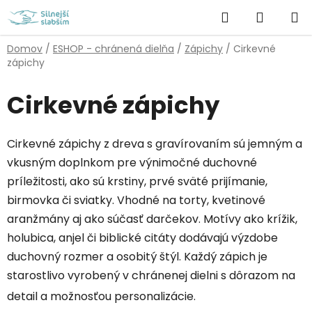
Prejsť
Hľadať
NÁKUP
na
obsah
KOŠÍK
Domov
/
ESHOP - chránená dielňa
/
Zápichy
/
Cirkevné
zápichy
Cirkevné zápichy
Cirkevné zápichy z dreva s gravírovaním sú jemným a
vkusným doplnkom pre výnimočné duchovné
príležitosti, ako sú krstiny, prvé sväté prijímanie,
birmovka či sviatky. Vhodné na torty, kvetinové
aranžmány aj ako súčasť darčekov. Motívy ako krížik,
holubica, anjel či biblické citáty dodávajú výzdobe
duchovný rozmer a osobitý štýl. Každý zápich je
starostlivo vyrobený v chránenej dielni s dôrazom na
detail a možnosťou personalizácie.