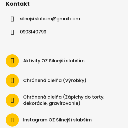
Kontakt
u
silnejsi.slabsim
@
gmail.com
0903140799
Aktivity OZ Silnejší slabším
Chránená dielňa (Výrobky)
Chránená dielňa (Zápichy do torty,
dekorácie, gravírovanie)
Instagram OZ Silnejší slabším