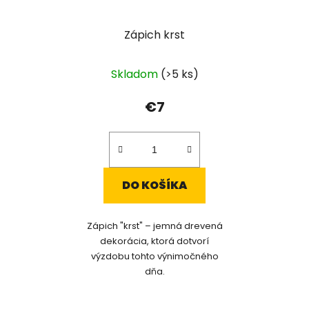
Zápich krst
Skladom
(>5 ks)
€7
DO KOŠÍKA
Zápich "krst" – jemná drevená
dekorácia, ktorá dotvorí
výzdobu tohto výnimočného
dňa.