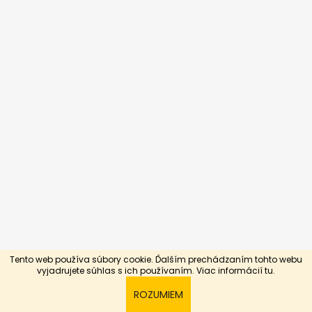
Tento web používa súbory cookie. Ďalším prechádzaním tohto webu
Vytvoril Shoptet
vyjadrujete súhlas s ich používaním. Viac informácií
tu.
Copyright 2026
Silnejší slabším
. Všetky práva
ROZUMIEM
vyhradené.