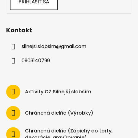
PRIHLÁSIŤ SA
Kontakt
silnejsi.slabsim
@
gmail.com
0903140799
Aktivity OZ Silnejší slabším
Chránená dielňa (Výrobky)
Chránená dielňa (Zápichy do torty,
dekorácie, gravírovanie)