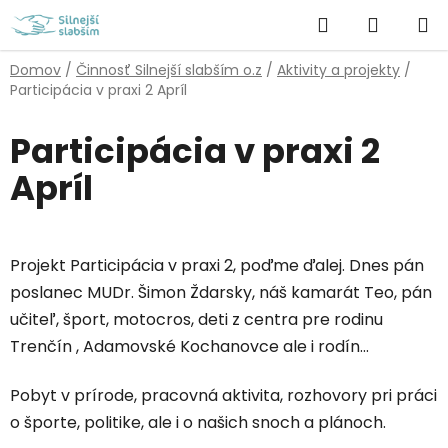
Prejsť
Hľadať
NÁKUP
na
obsah
KOŠÍK
Domov
/
Činnosť Silnejší slabším o.z
/
Aktivity a projekty
/
Participácia v praxi 2 Apríl
Participácia v praxi 2
Apríl
Projekt Participácia v praxi 2, poďme ďalej. Dnes pán
poslanec MUDr. Šimon Ždarsky, náš kamarát Teo, pán
učiteľ, šport, motocros, deti z centra pre rodinu
Trenčín , Adamovské Kochanovce ale i rodín...
Pobyt v prírode, pracovná aktivita, rozhovory pri práci
o športe, politike, ale i o našich snoch a plánoch.