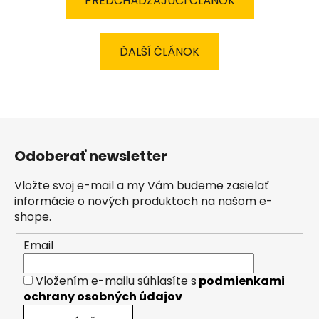
PREDCHÁDZAJÚCI ČLÁNOK
ĎALŠÍ ČLÁNOK
Z
á
Odoberať newsletter
p
ä
Vložte svoj e-mail a my Vám budeme zasielať
t
informácie o nových produktoch na našom e-
i
shope.
e
Email
Vložením e-mailu súhlasíte s
podmienkami
ochrany osobných údajov