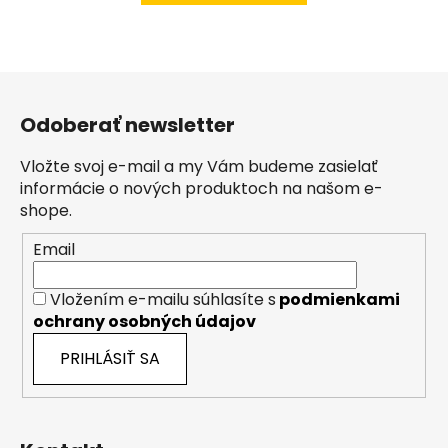
Z
á
Odoberať newsletter
p
ä
Vložte svoj e-mail a my Vám budeme zasielať
t
informácie o nových produktoch na našom e-
i
shope.
e
Email
Vložením e-mailu súhlasíte s
podmienkami
ochrany osobných údajov
PRIHLÁSIŤ SA