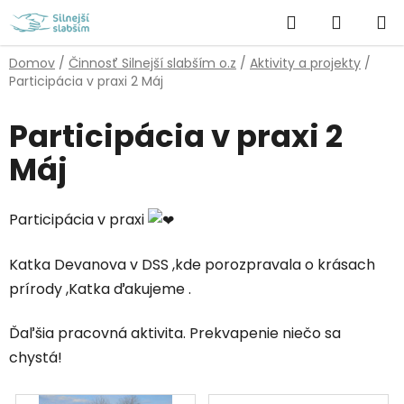
Prejsť
Hľadať
NÁKUP
na
obsah
KOŠÍK
Domov
/
Činnosť Silnejší slabším o.z
/
Aktivity a projekty
/
Participácia v praxi 2 Máj
Participácia v praxi 2
Máj
Participácia v praxi
Katka Devanova v DSS ,kde porozpravala o krásach
prírody ,Katka ďakujeme .
Ďaľšia pracovná aktivita. Prekvapenie niečo sa
chystá!