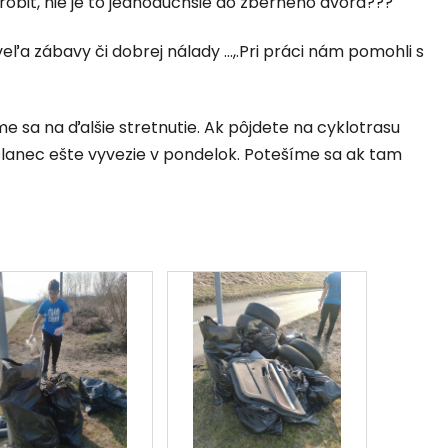
robiť, nie je to jednoduchšie do zberného dvora???
eľa zábavy či dobrej nálady ...,.Pri práci nám pomohli s
e sa na ďalšie stretnutie.
Ak pôjdete na cyklotrasu
slanec ešte vyvezie v pondelok. Potešíme sa ak tam