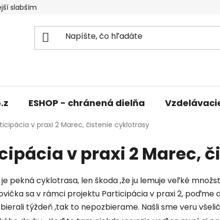
jší slabším
.z
ESHOP - chránená dielňa
Vzdelávaci
ticipácia v praxi 2 Marec, čistenie cyklotrasy
cipácia v praxi 2 Marec, č
je pekná cyklotrasa, len škoda ,že ju lemuje veľké množs
ovička sa v rámci projektu
Participácia v praxi 2, poďme ď
ierali týždeň ,tak to nepozbierame. Našli sme veru všeli