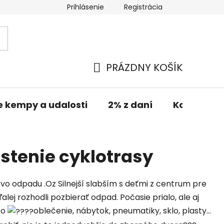
Prihlásenie
Registrácia
PRÁZDNY KOŠÍK
NÁKUPNÝ
KOŠÍK
e kempy a udalosti
2% z daní
Kontakt
istenie cyklotrasy
tvo odpadu .Oz Silnejší slabším s deťmi z centrum pre
alej r
ozhodli pozbierať odpad. Počasie prialo, ale aj
čo
oblečenie, nábytok, pneumatiky, sklo, plasty...