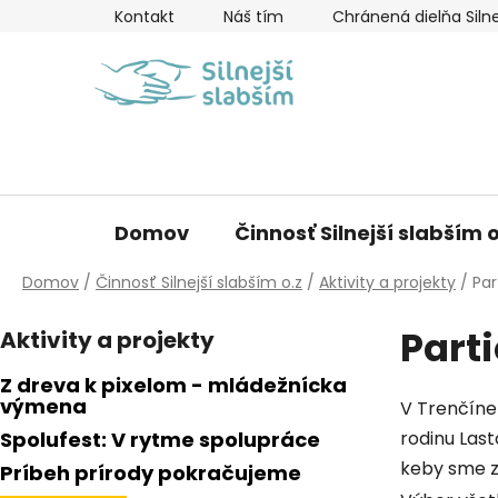
Prejsť
Kontakt
Náš tím
Chránená dielňa Silne
na
obsah
Domov
Činnosť Silnejší slabším o
Domov
/
Činnosť Silnejší slabším o.z
/
Aktivity a projekty
/
Par
B
Parti
Aktivity a projekty
o
č
Z dreva k pixelom - mládežnícka
n
výmena
V Trenčíne 
ý
Spolufest: V rytme spolupráce
rodinu Last
p
keby sme zb
Príbeh prírody pokračujeme
a