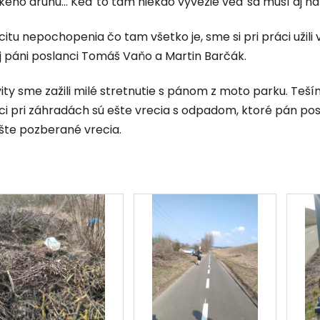
ého druhu... Keď to tam niekdo vyvezie veď sa musí aj na
itu nepochopenia čo tam všetko je, sme si pri práci užili v
 páni poslanci Tomáš Vaňo a Martin Barčák.
ity sme zažili milé stretnutie s pánom z moto parku.
Teším
nci pri záhradách sú ešte vrecia s odpadom, ktoré pán po
šte pozberané vrecia.