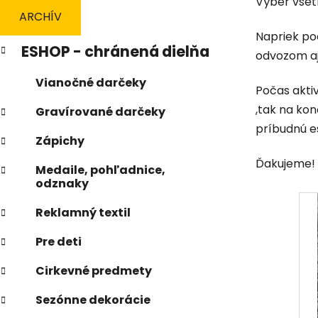
Výber všetk
n
ARCHÍV
e
Napriek poc
K
Preskočiť
l
ESHOP - chránená dielňa
odvozom aj
a
kategórie
t
Vianočné darčeky
e
Počas aktiv
g
,tak na ko
Gravírované darčeky
ó
príbudnú e
r
Zápichy
i
Ďakujeme!
e
Medaile, pohľadnice,
odznaky
Reklamný textil
Pre deti
Cirkevné predmety
Sezónne dekorácie