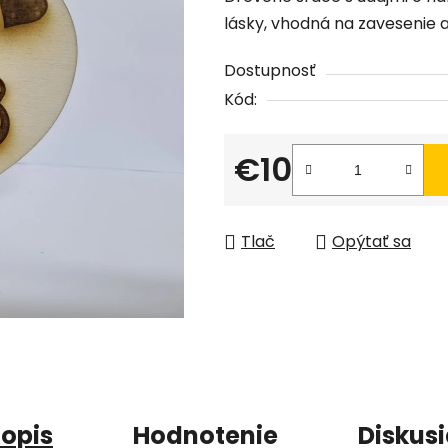
produktu
lásky, vhodná na zavesenie a
je
0,0
Dostupnosť
z
Kód:
5
hviezdičiek.
€10
Jednotková cena:
Tlač
Opýtať sa
opis
Hodnotenie
Diskus