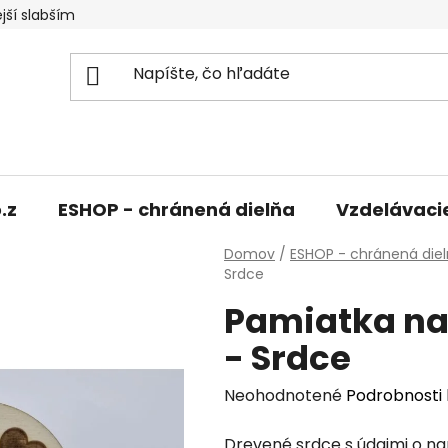
jší slabším
.z
ESHOP - chránená dielňa
Vzdelávaci
Domov
/
ESHOP - chránená die
Srdce
Pamiatka na
- Srdce
Priemerné
Neohodnotené
Podrobnosti
hodnotenie
Drevené srdce s údajmi o n