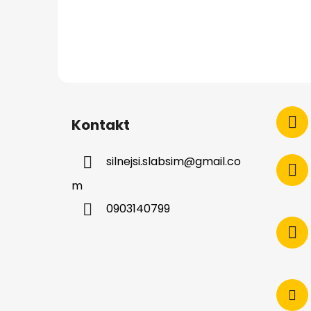
Kontakt
silnejsi.slabsim
@
gmail.co
m
0903140799