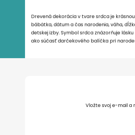
Drevená dekorácia v tvare srdca je krásnou
bábätka, dátum a čas narodenia, váha, dĺžk
detskej izby. Symbol srdca znázorňuje lásku
ako súčasť darčekového balíčka pri naroden
Z
á
p
ä
t
Vložte svoj e-mail 
i
e