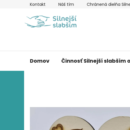
Prejsť
Kontakt
Náš tím
Chránená dielňa Silne
na
obsah
Domov
Činnosť Silnejší slabším o