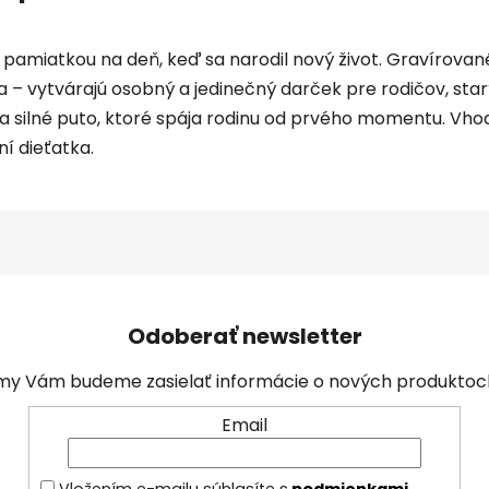
 pamiatkou na deň, keď sa narodil nový život. Gravírova
a – vytvárajú osobný a jedinečný darček pre rodičov, sta
 a silné puto, ktoré spája rodinu od prvého momentu. Vhod
í dieťatka.
Odoberať newsletter
a my Vám budeme zasielať informácie o nových produkto
Email
Vložením e-mailu súhlasíte s
podmienkami