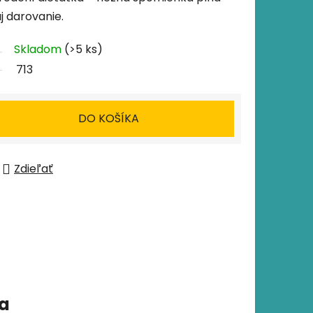
j darovanie.
Skladom
(>5 ks)
713
DO KOŠÍKA
Zdieľať
ia