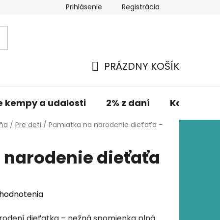
Prihlásenie
Registrácia
PRÁZDNY KOŠÍK
NÁKUPNÝ
KOŠÍK
e kempy a udalosti
2% z daní
Kontakt
lňa
/
Pre deti
/
Pamiatka na narodenie dieťaťa -
 narodenie dieťaťa
 hodnotenia
arodení dieťatka – nežná spomienka plná