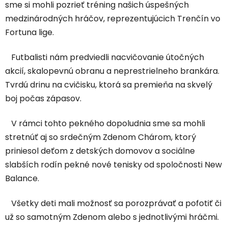
sme si mohli pozrieť tréning našich úspešných
medzinárodných hráčov, reprezentujúcich Trenčín vo
Fortuna lige.
Futbalisti nám predviedli nacvičovanie útočných
akcií, skalopevnú obranu a neprestrielneho brankára.
Tvrdú drinu na cvičisku, ktorá sa premieňa na skvelý
boj počas zápasov.
V rámci tohto pekného dopoludnia sme sa mohli
stretnúť aj so srdečným Zdenom Chárom, ktorý
priniesol deťom z detských domovov a sociálne
slabších rodín pekné nové tenisky od spoločnosti New
Balance.
Všetky deti mali možnosť sa porozprávať a pofotiť či
už so samotným Zdenom alebo s jednotlivými hráčmi.