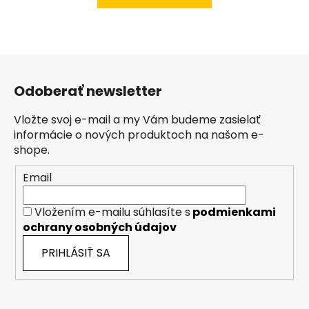
Z
á
Odoberať newsletter
p
ä
Vložte svoj e-mail a my Vám budeme zasielať
t
informácie o nových produktoch na našom e-
i
shope.
e
Email
Vložením e-mailu súhlasíte s
podmienkami
ochrany osobných údajov
PRIHLÁSIŤ SA