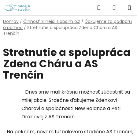
Prejsť
Hľadať
NÁKUP
na
obsah
KOŠÍK
Domov
/
Činnosť Silnejší slabším o.z
/
Ďakujeme za podporu
a pomoc
/
Stretnutie a spolupráca Zdena Cháru a AS
Trenčín
Stretnutie a spolupráca
Zdena Cháru a AS
Trenčín
Dnes sme mali krásnu možnosť zúčastniť sa
milej akcie. Srdečne ďakujeme Zdenkovi
Charovi a spoločnosti New Balance a Peti
Drábovej z AS Trenčín.
Na peknom, novom futbalovom štadióne AS Trenčín,