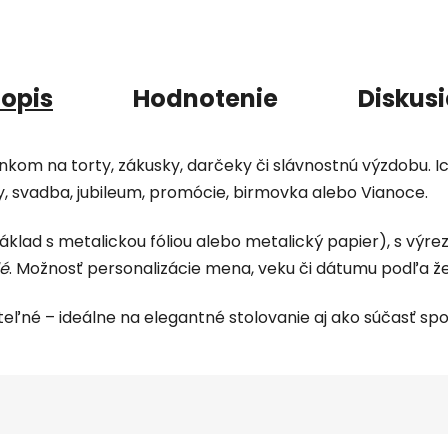
opis
Hodnotenie
Diskus
nkom na torty, zákusky, darčeky či slávnostnú výzdobu. I
y, svadba, jubileum, promócie, birmovka alebo Vianoce.
áklad s metalickou fóliou alebo metalický papier), s vý
lé
. Možnosť personalizácie mena, veku či dátumu podľa že
eľné – ideálne na elegantné stolovanie aj ako súčasť s