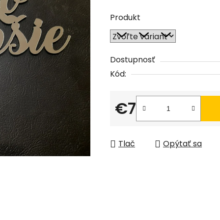
0,0
Produkt
z
5
hviezdičiek.
Dostupnosť
Kód:
€7
Jednotková cena:
Tlač
Opýtať sa