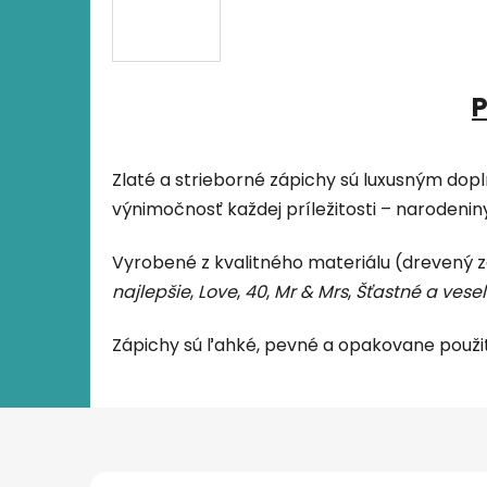
P
Zlaté a strieborné zápichy sú luxusným dopl
výnimočnosť každej príležitosti – narodenin
Vyrobené z kvalitného materiálu (drevený z
najlepšie
,
Love
,
40
,
Mr & Mrs
,
Šťastné a vese
Zápichy sú ľahké, pevné a opakovane použit
Z
á