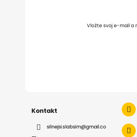
p
ä
t
Vložte svoj e-mail 
i
e
Kontakt
silnejsi.slabsim
@
gmail.co