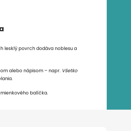
ia
ch lesklý povrch dodáva noblesu a
rezom alebo nápisom – napr.
Všetko
lania.
pomienkového balíčka.