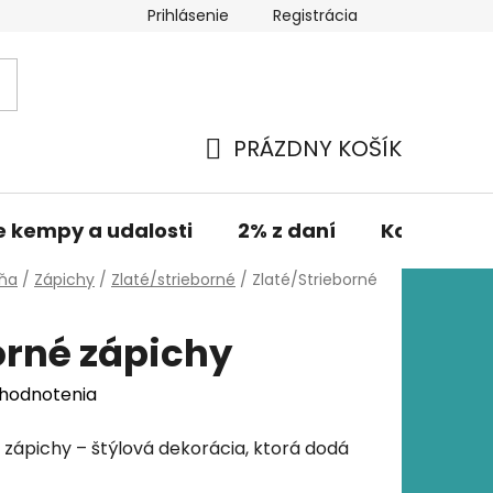
Prihlásenie
Registrácia
PRÁZDNY KOŠÍK
NÁKUPNÝ
KOŠÍK
e kempy a udalosti
2% z daní
Kontakt
lňa
/
Zápichy
/
Zlaté/strieborné
/
Zlaté/Strieborné
orné zápichy
 hodnotenia
 zápichy – štýlová dekorácia, ktorá dodá