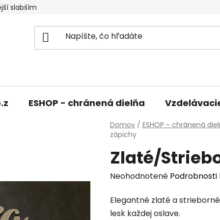
jší slabším
.z
ESHOP - chránená dielňa
Vzdelávaci
Domov
/
ESHOP - chránená die
zápichy
Zlaté/Strieb
Priemerné
Neohodnotené
Podrobnosti
hodnotenie
Elegantné zlaté a strieborné
produktu
lesk každej oslave.
je