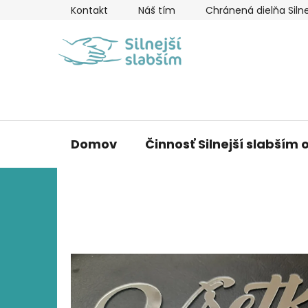
Prejsť
Kontakt
Náš tím
Chránená dielňa Silne
na
obsah
Domov
Činnosť Silnejší slabším o