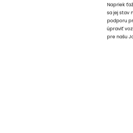
Napriek ťaž
sa jej sta
podporu pr
úpraviť voz
pre našu J