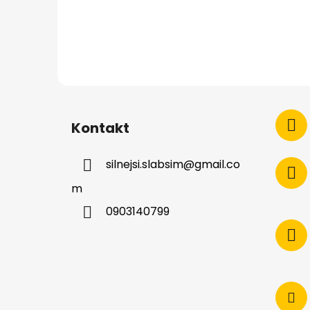
Kontakt
silnejsi.slabsim
@
gmail.co
m
0903140799