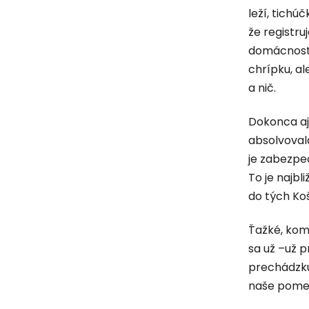
leží, tichú
že registru
domácnost
chrípku, al
a nič.
Dokonca aj 
absolvovala
je zabezpeč
To je najbl
do tých Koš
Ťažké, kom
sa už –už 
prechádzku.
naše pome