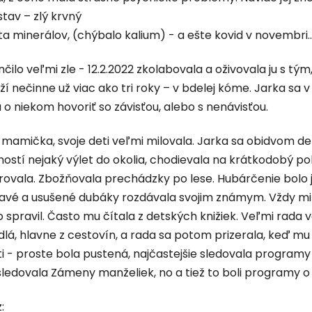
tav – zlý krvný
ta minerálov, (chýbalo kalium) - a ešte kovid v novembri..
nčilo veľmi zle - 12.2.2022 zkolabovala a oživovala ju s tým
leží nečinne už viac ako tri roky – v bdelej kóme. Jarka sa
 o niekom hovoriť so závisťou, alebo s nenávisťou.
 mamička, svoje deti veľmi milovala. Jarka sa obidvom d
ostí nejaký výlet do okolia, chodievala na krátkodobý po
rovala. Zbožňovala prechádzky po lese. Hubárčenie bolo j
ravé a usušené dubáky rozdávala svojim známym. Vždy mi 
o spravil. Často mu čítala z detských knižiek. Veľmi rada v
jedlá, hlavne z cestovín, a rada sa potom prizerala, keď mu c
 - proste bola pustená, najčastejšie sledovala programy
ledovala Zámeny manželiek, no a tiež to boli programy o 
: