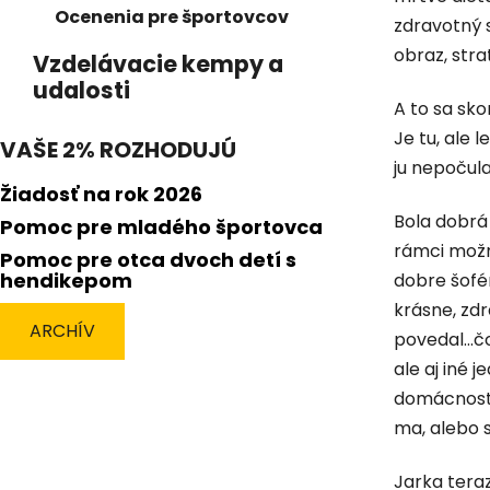
Ocenenia pre športovcov
zdravotný s
obraz, stra
Vzdelávacie kempy a
udalosti
A to sa sko
Je tu, ale 
VAŠE 2% ROZHODUJÚ
ju nepočula
Žiadosť na rok 2026
Bola dobrá
Pomoc pre mladého športovca
rámci možn
Pomoc pre otca dvoch detí s
hendikepom
dobre šofé
krásne, zd
ARCHÍV
povedal...č
ale aj iné 
domácnosti
ma, alebo s
Jarka teraz