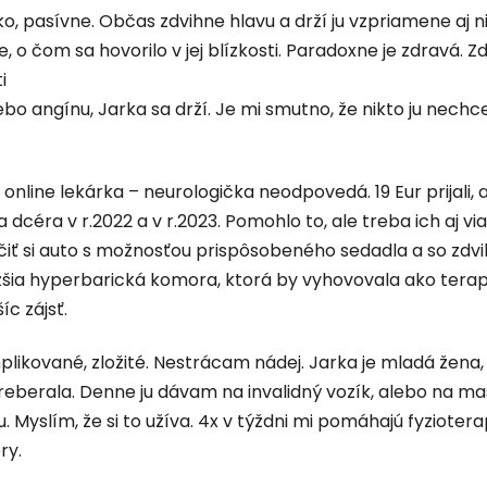
čko, pasívne. Občas zdvihne hlavu a drží ju vzpriamene aj 
je, o čom sa hovorilo v jej blízkosti. Paradoxne je zdravá.
i
ebo angínu, Jarka sa drží. Je mi smutno, že nikto ju nechce
online lekárka – neurologička neodpovedá. 19 Eur prijali,
 dcéra v r.2022 a v r.2023. Pomohlo to, ale treba ich aj
iť si auto s možnosťou prispôsobeného sedadla a so zdvih
ižšia hyperbarická komora, ktorá by vyhovovala ako terap
íc zájsť.
plikované, zložité. Nestrácam nádej. Jarka je mladá žena
preberala. Denne ju dávam na invalidný vozík, alebo na m
 Myslím, že si to užíva. 4x v týždni mi pomáhajú fyziote
ry.