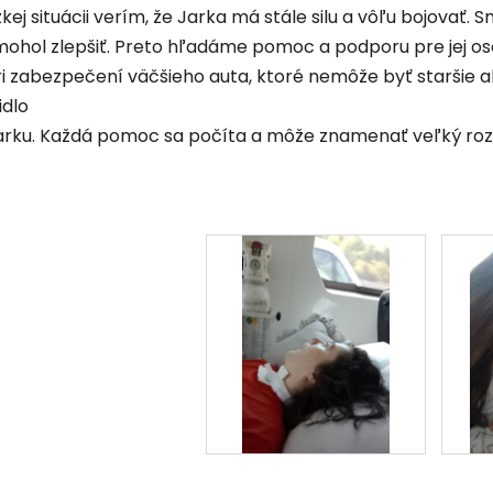
kej situácii verím, že Jarka má stále silu a vôľu bojovať
v mohol zlepšiť. Preto hľadáme pomoc a podporu pre jej 
i zabezpečení väčšieho auta, ktoré nemôže byť staršie a
idlo
arku. Každá pomoc sa počíta a môže znamenať veľký rozdie