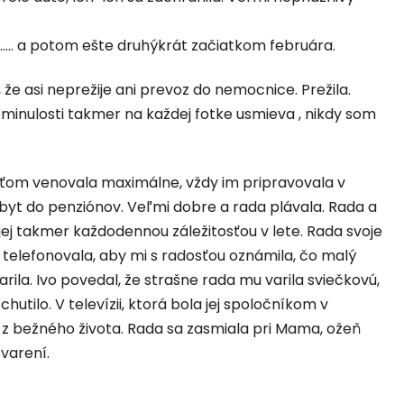
..... a potom ešte druhýkrát začiatkom februára.
, že asi neprežije ani prevoz do nemocnice. Prežila.
 v minulosti takmer na každej fotke usmieva , nikdy som
eťom venovala maximálne, vždy im pripravovala v
byt do penziónov. Veľmi dobre a rada plávala. Rada a
ej takmer každodennou záležitosťou v lete. Rada svoje
telefonovala, aby mi s radosťou oznámila, čo malý
arila. Ivo povedal, že strašne rada mu varila sviečkovú,
hutilo. V televízii, ktorá bola jej spoločníkom v
 z bežného života. Rada sa zasmiala pri Mama, ožeň
varení.