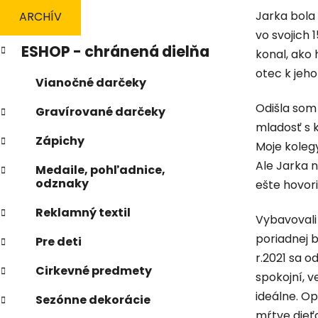
n
Jarka bola 
ARCHÍV
e
vo svojich 
K
Preskočiť
l
ESHOP - chránená dielňa
konal, ako 
a
kategórie
t
otec k jeh
Vianočné darčeky
e
g
Odišla som 
Gravírované darčeky
ó
mladosť s k
r
Zápichy
Moje koleg
i
e
Ale Jarka n
Medaile, pohľadnice,
odznaky
ešte hovori
Reklamný textil
Vybavovali
poriadnej b
Pre deti
r.2021 sa o
Cirkevné predmety
spokojní, v
ideálne. Op
Sezónne dekorácie
mŕtve dieťa