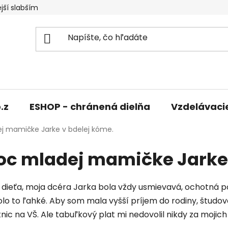
jší slabším
.z
ESHOP - chránená dielňa
Vzdelávaci
 mamičke Jarke v bdelej kóme.
c mladej mamičke Jarke 
é dieťa, moja dcéra Jarka bola vždy usmievavá, ochotná
lo to ľahké. Aby som mala vyšší príjem do rodiny, študo
nic na VŠ. Ale tabuľkový plat mi nedovolil nikdy za mojic