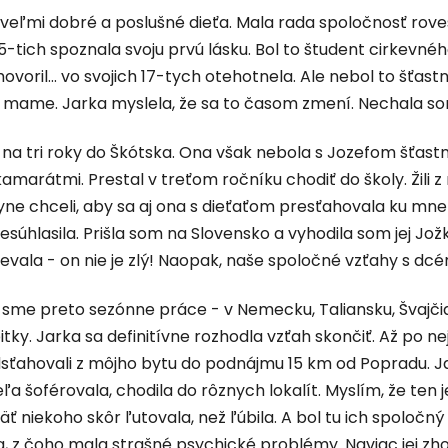
veľmi dobré a poslušné dieťa. Mala rada spoločnosť roves
15-tich spoznala svoju prvú lásku. Bol to študent cirkevnéh
hovoril... vo svojich 17-tych otehotnela. Ale nebol to šťast
o mame. Jarka myslela, že sa to časom zmení. Nechala so
na tri roky do Škótska. Ona však nebola s Jozefom šťastn
amarátmi. Prestal v treťom ročníku chodiť do školy. Žili z m
yne chceli, aby sa aj ona s dieťaťom presťahovala ku mne
esúhlasila. Prišla som na Slovensko a vyhodila som jej Jož
evala - on nie je zlý! Naopak, naše spoločné vzťahy s dcér
 sme preto sezónne práce - v Nemecku, Taliansku, Švajčia
itky. Jarka sa definitívne rozhodla vzťah skončiť. Až po ne
dsťahovali z môjho bytu do podnájmu 15 km od Popradu. Ja
eľa šoférovala, chodila do rôznych lokalít. Myslím, že ten 
äť niekoho skôr ľutovala, než ľúbila. A bol tu ich spoločn
, z čoho mala strašné psychické problémy. Naviac jej zhor