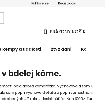
Prihlásenie
Registrácia
PRÁZDNY KOŠÍK
NÁKUPNÝ
KOŠÍK
e kempy a udalosti
2% z daní
Kontakt
v bdelej kóme.
 pomôcť, bola dobrá kamarátka. Vychovávala som ju
vala som popri výchove dieťaťa a popri zamestnaní.
h odrobených 47 rokov dosiahnúť čistých 1000,- Eur.