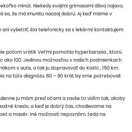
niekoľko minút. Niekedy svojimi grimasami dáva najavo,
 Zdá sa, že má imunitu naozaj dobrú. Aj keď máme v
 ani vyšetriť, iba telefonicky sa s lekármi kontaktujem
 ale potom vrátili. Veľmi pomohla hyperbaraxia , ktorú
 viac ako 100. Jedinou možnosťou v našich podmienkach
ákom v aute, a tak ju dopravovať do Košíc , 150 km.
ia na túto diagnózu. 80 – 90 krát by sme potrebovali
, denne ju mám pred očami a zavše to vidím tak, akoby
asažné kreslo, a keď je dobrý čas, chodievame na
rapet a masér. Iné možnosti nepoznám, teda na