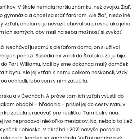
níkov. V škole nemala horšiu známku ,než dvojku. Žiaľ,
o gymnázia a chcel sa stať farárom. Ale žiaľ, niečo iné
ný vzťah, chalan si ju nevážil, choval sa presne ako jeho
m ich samých, aby mali na seba možnosť si zvykať.
á. Nechával ju samú s dieťaťom doma, on si užíval
ojich peňazí. Susedia mi volali do Škótska, že ju bije.
 do Fort Williamu. Mali by sme dokonca malý domček .
ka z bytu. Ale jej vzťah k nemu celkom neskončil, vždy
ou ochladli, lebo som s ním zatočila.
rsku a v Čechách. A práve tam ich vzťah vyústil do
jakom období - hľadania - prišiel jej do cesty Ivan. V
rka začala pracovať pre realitku. Tam boli s ňou
jej Ivo nepracoval niekoľko mesiacov. No, nebolo to tiež
ý synček Tobiasko. V októbri r.2021 navyše porodila
elo auto, len-len sa zachránila. Veľmi nepriaznivý