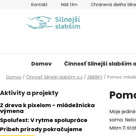
Prejsť
Kontakt
Náš tím
Chránená dielňa Silne
na
obsah
Domov
Činnosť Silnejší slabším o
Domov
/
Činnosť Silnejší slabším o.z
/
ZBIERKY
/
Pomoc mladej
B
Pomo
Aktivity a projekty
o
č
Z dreva k pixelom - mládežnícka
n
výmena
Moje jedin
ý
Spolufest: V rytme spolupráce
sama. Nebo
p
Mám 11 štát
Príbeh prírody pokračujeme
a