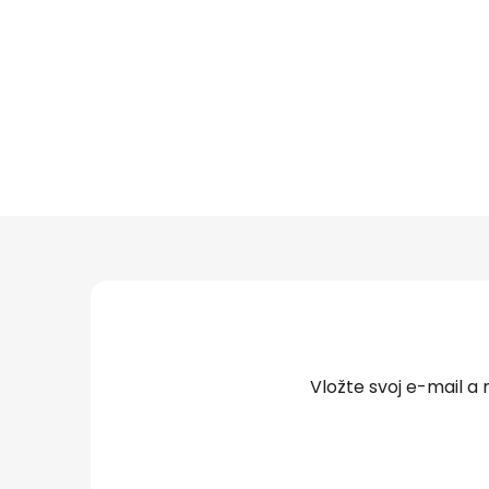
Z
á
p
ä
t
Vložte svoj e-mail 
i
e