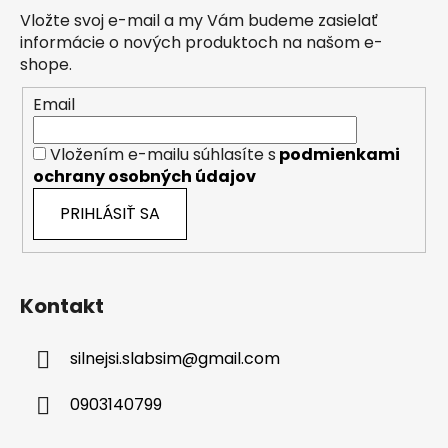
ä
Vložte svoj e-mail a my Vám budeme zasielať
t
informácie o nových produktoch na našom e-
i
shope.
e
Email
Vložením e-mailu súhlasíte s
podmienkami
ochrany osobných údajov
PRIHLÁSIŤ SA
Kontakt
silnejsi.slabsim
@
gmail.com
0903140799