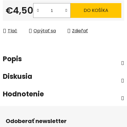
€4,50
DO KOŠÍKA
Jednotková cena:
Tlač
Opýtať sa
Zdieľať
Popis
Diskusia
Hodnotenie
Z
á
Odoberať newsletter
p