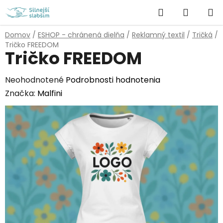
Prejsť
Hľadať
NÁKUP
na
obsah
KOŠÍK
Domov
/
ESHOP - chránená dielňa
/
Reklamný textil
/
Tričká
/
Tričko FREEDOM
Tričko FREEDOM
Priemerné
Neohodnotené
Podrobnosti hodnotenia
hodnotenie
Značka:
Malfini
produktu
je
0,0
z
5
hviezdičiek.