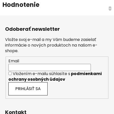
Hodnotenie
Z
á
Odoberať newsletter
p
ä
Vložte svoj e-mail a my Vám budeme zasielať
t
informácie o nových produktoch na našom e-
i
shope.
e
Email
Vložením e-mailu súhlasíte s
podmienkami
ochrany osobných údajov
PRIHLÁSIŤ SA
Kontakt