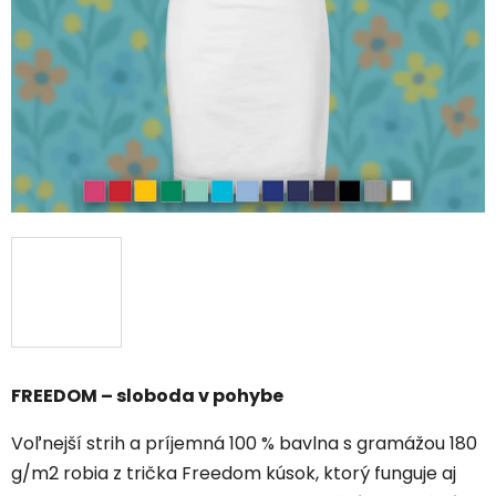
FREEDOM – sloboda v pohybe
Voľnejší strih a príjemná 100 % bavlna s gramážou 180
g/m2 robia z trička Freedom kúsok, ktorý funguje aj