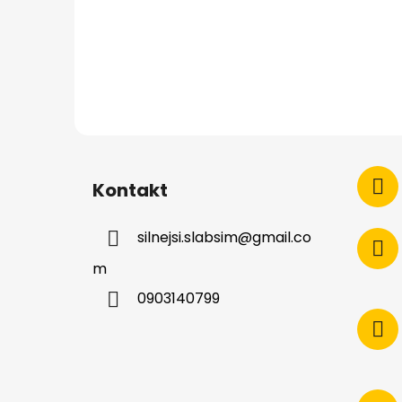
Kontakt
silnejsi.slabsim
@
gmail.co
m
0903140799