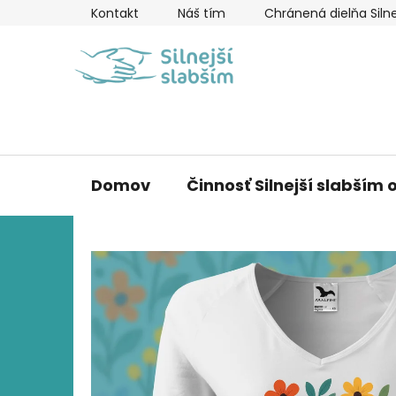
Prejsť
Kontakt
Náš tím
Chránená dielňa Silne
na
obsah
Domov
Činnosť Silnejší slabším o