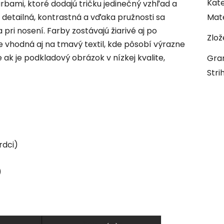
Kate
arbami, ktoré dodajú tričku jedinečný vzhľad a
e detailná, kontrastná a vďaka pružnosti sa
Mate
pri nosení. Farby zostávajú žiarivé aj po
Zlož
je vhodná aj na tmavý textil, kde pôsobí výrazne
e ak je podkladový obrázok v nízkej kvalite,
Gra
Stri
rdci)
)