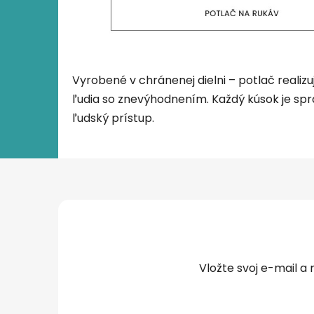
Vyrobené v chránenej dielni – potlač realizu
ľudia so znevýhodnením. Každý kúsok je spr
ľudský prístup.
Z
á
p
ä
t
Vložte svoj e-mail 
i
e