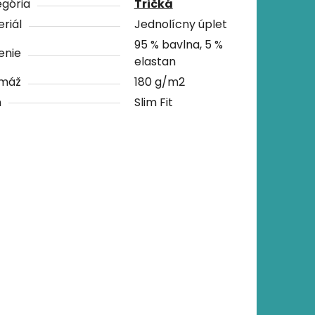
gória
Tričká
riál
Jednolícny úplet
95 % bavlna, 5 %
enie
elastan
máž
180 g/m2
h
Slim Fit