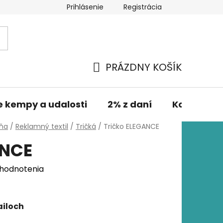
Prihlásenie
Registrácia
PRÁZDNY KOŠÍK
NÁKUPNÝ
KOŠÍK
e kempy a udalosti
2% z daní
Kontakt
lňa
/
Reklamný textil
/
Tričká
/
Tričko ELEGANCE
ANCE
 hodnotenia
ailoch