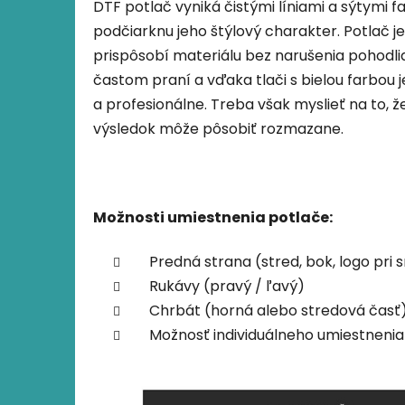
DTF potlač vyniká čistými líniami a sýtymi f
podčiarknu jeho štýlový charakter. Potlač j
prispôsobí materiálu bez narušenia pohodlia 
častom praní a vďaka tlači s bielou farbou 
a profesionálne. Treba však myslieť na to, ž
výsledok môže pôsobiť rozmazane.
Možnosti umiestnenia potlače:
Predná strana (stred, bok, logo pri s
Rukávy (pravý / ľavý)
Chrbát (horná alebo stredová časť
Možnosť individuálneho umiestnenia