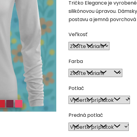
Tričko Elegance je vyrobené
z
silikónovou úpravou. Dámsky
5
postavu a jemná povrchová 
hviezdičiek.
Veľkosť
Farba
Potlač
Predná potlač