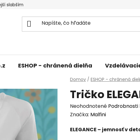
jší slabším
.z
ESHOP - chránená dielňa
Vzdelávaci
Domov
/
ESHOP - chránená die
Tričko ELEG
Priemerné
Neohodnotené
Podrobnosti
hodnotenie
Značka:
Malfini
produktu
ELEGANCE – jemnosť v det
je
0,0