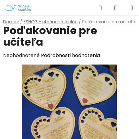
Prejsť
Hľadať
NÁKUP
na
obsah
KOŠÍK
Domov
/
ESHOP - chránená dielňa
/
Poďakovanie pre učiteľa
Poďakovanie pre
učiteľa
Priemerné
Neohodnotené
Podrobnosti hodnotenia
hodnotenie
produktu
je
0,0
z
5
hviezdičiek.