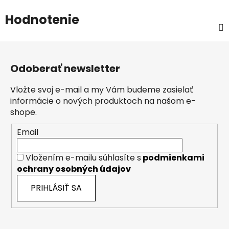
Hodnotenie
Z
á
Odoberať newsletter
p
ä
Vložte svoj e-mail a my Vám budeme zasielať
t
informácie o nových produktoch na našom e-
i
shope.
e
Email
Vložením e-mailu súhlasíte s
podmienkami
ochrany osobných údajov
PRIHLÁSIŤ SA