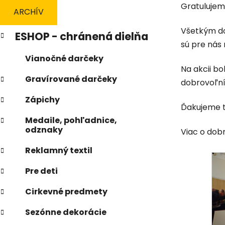
Gratuluje
n
ARCHÍV
e
K
Preskočiť
Všetkým d
l
ESHOP - chránená dielňa
a
kategórie
sú pre nás
t
Vianočné darčeky
e
Na akcii bo
g
Gravírované darčeky
dobrovoľní
ó
r
Zápichy
i
Ďakujeme 
e
Medaile, pohľadnice,
odznaky
Viac o dob
Reklamný textil
Pre deti
Cirkevné predmety
Sezónne dekorácie