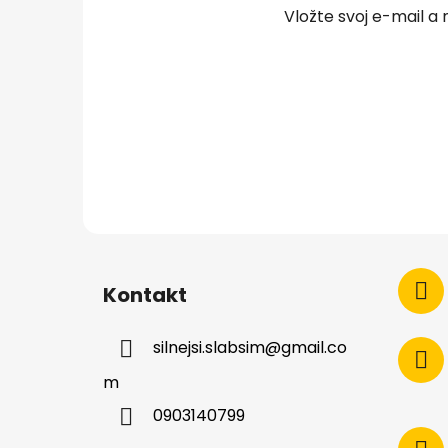
Vložte svoj e-mail 
i
e
Kontakt
silnejsi.slabsim
@
gmail.co
m
0903140799