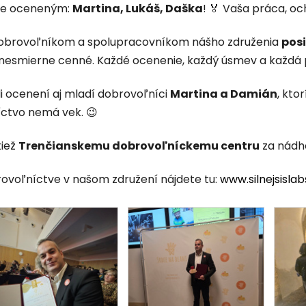
me oceneným:
Martina, Lukáš, Daška
! 🏅 Vaša práca, o
obrovoľníkom a spolupracovníkom nášho združenia
pos
 nesmierne cenné. Každé ocenenie, každý úsmev a každá po
li ocenení aj mladí dobrovoľníci
Martina a Damián
, kto
ctvo nemá vek. 😉
tiež
Trenčianskemu dobrovoľníckemu centru
za nádhe
rovoľníctve v našom združení nájdete tu:
www.silnejsisla