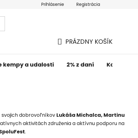
Prihlásenie
Registrácia
PRÁZDNY KOŠÍK
NÁKUPNÝ
KOŠÍK
e kempy a udalosti
2% z daní
Kontakt
 svojich dobrovoľníkov
Lukáša Michalca, Martinu
tatívnych aktivitách združenia a aktívnu podporu na
SpoluFest
.