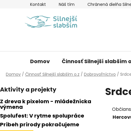
Prejsť
Kontakt
Náš tím
Chránená dielňa Silne
na
obsah
Domov
Činnosť Silnejší slabším o
Domov
/
Činnosť Silnejší slabším o.z
/
Dobrovoľníctvo
/
Srdce
B
Srdc
Aktivity a projekty
o
č
Z dreva k pixelom - mládežnícka
n
výmena
Občians
ý
Spolufest: V rytme spolupráce
Hercov
p
Príbeh prírody pokračujeme
a