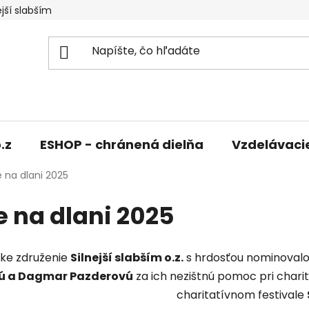
jší slabším
.z
ESHOP - chránená dielňa
Vzdelávaci
 na dlani 2025
e na dlani 2025
ke združenie
Silnejší slabším o.z.
s hrdosťou nominovalo
ú a Dagmar Pazderovú
za ich nezištnú pomoc pri chari
charitatívnom festivale