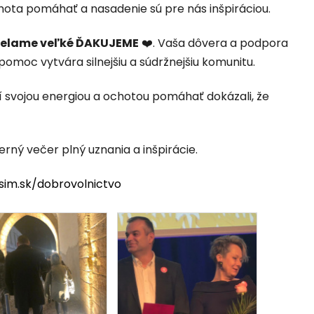
chota pomáhať a nasadenie sú pre nás inšpiráciou.
ielame veľké ĎAKUJEME
❤️. Vaša dôvera a podpora
moc vytvára silnejšiu a súdržnejšiu komunitu.
rí svojou energiou a ochotou pomáhať dokázali, že
rný večer plný uznania a inšpirácie.
bsim.sk/dobrovolnictvo