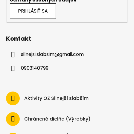
PRIHLÁSIŤ SA
Kontakt
silnejsi.slabsim
@
gmail.com
0903140799
Aktivity OZ Silnejší slabším
Chránená dielňa (Výrobky)