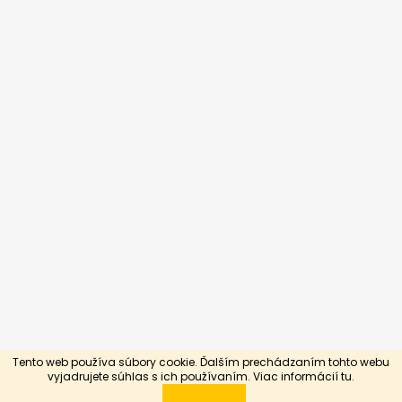
Tento web používa súbory cookie. Ďalším prechádzaním tohto webu
Vytvoril Shoptet
vyjadrujete súhlas s ich používaním. Viac informácií
tu.
Copyright 2026
Silnejší slabším
. Všetky práva