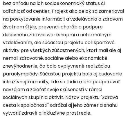
bez ohľadu na ich socioekonomický status či
odľahlosť od centier. Projekt ako celok sa zameriaval
na poskytovanie informácií a vzdelávania o zdravom
životnom štýle, prevencii chorôb a podpore
duševného zdravia workshopmi a neformálnym
vzdelávaním, ale súčasťou projektu boli športové
aktivity pre všetkých zúčastnených, ktorí mali ale aj
nemali zdravotné, sociálne alebo ekonomické
znevýhodnenie, čo bolo ovplyvnené realizáciou
paraolympiády. Súčasťou projektu bolo aj budovanie
inkluzívnej komunity, kde sa ľudia mohli podporovať
navzájom a zdieľať svoje skúsenosti v rámci
sociálnych skupín a aktivít. Názov projektu "Zdravá
cesta k spoločnosti" odrážal aj jeho zámer a snahu
vytvoriť zdravé a inkluzívne prostredie.