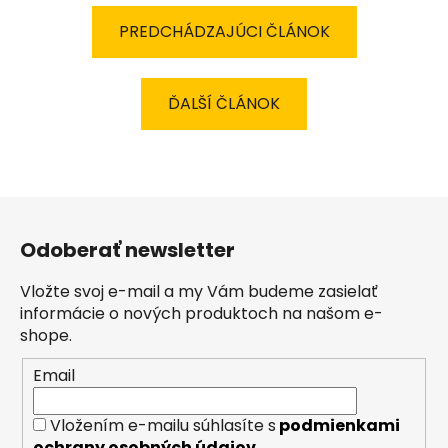
PREDCHÁDZAJÚCI ČLÁNOK
ĎALŠÍ ČLÁNOK
Z
á
Odoberať newsletter
p
ä
Vložte svoj e-mail a my Vám budeme zasielať
t
informácie o nových produktoch na našom e-
i
shope.
e
Email
Vložením e-mailu súhlasíte s
podmienkami
ochrany osobných údajov