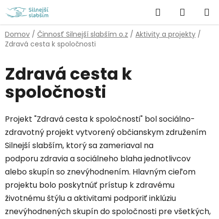
Prejsť
Hľadať
NÁKUP
na
obsah
KOŠÍK
Domov
/
Činnosť Silnejší slabším o.z
/
Aktivity a projekty
/
Zdravá cesta k spoločnosti
Zdravá cesta k
spoločnosti
Projekt "Zdravá cesta k spoločnosti" bol sociálno-
zdravotný projekt vytvorený občianskym združením
Silnejší slabším, ktorý sa zameriaval na
podporu zdravia a sociálneho blaha jednotlivcov
alebo skupín so znevýhodnením. Hlavným cieľom
projektu bolo poskytnúť prístup k zdravému
životnému štýlu a aktivitami podporiť inklúziu
znevýhodnených skupín do spoločnosti pre všetkých,