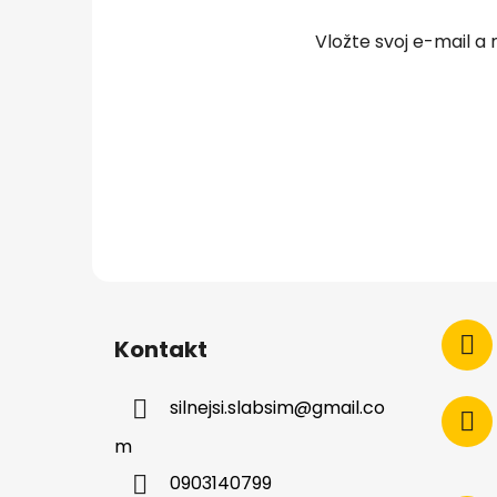
t
Vložte svoj e-mail 
i
e
Kontakt
silnejsi.slabsim
@
gmail.co
m
0903140799