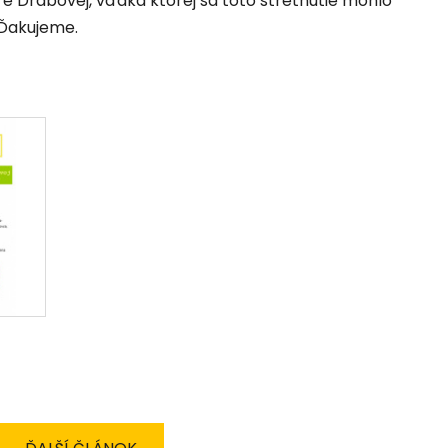
re Drábovej, vďaka ktorej sa toto stretnutie mohlo
 Ďakujeme.