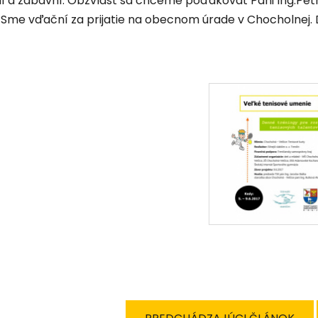
ilí a zábavní. Obzvlášť sa chceme poďakovať Pani Ing.Pet
. Sme vďační za prijatie na obecnom úrade v Chocholnej.