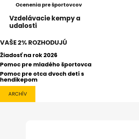
Ocenenia pre športovcov
Vzdelávacie kempy a
udalosti
VAŠE 2% ROZHODUJÚ
Žiadosť na rok 2026
Pomoc pre mladého športovca
Pomoc pre otca dvoch detí s
hendikepom
ARCHÍV
Z
á
p
ä