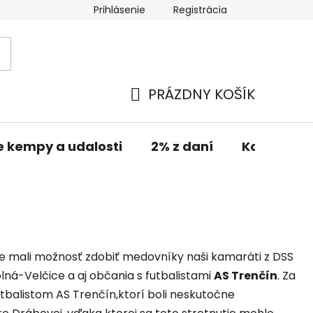
Prihlásenie
Registrácia
PRÁZDNY KOŠÍK
NÁKUPNÝ
KOŠÍK
e kempy a udalosti
2% z daní
Kontakt
de mali možnosť zdobiť medovníky naši kamaráti z DSS
ná-Velčice a aj občania s futbalistami
AS Trenčín
. Za
balistom AS Trenčín,ktorí boli neskutočne