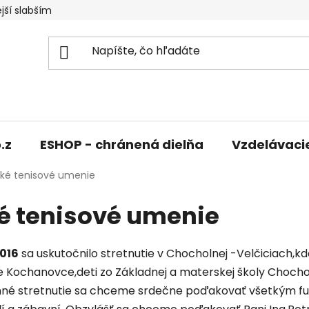
jší slabším
.z
ESHOP - chránená dielňa
Vzdelávaci
ké tenisové umenie
é tenisové umenie
2016
sa uskutočnilo stretnutie v Chocholnej -Velčiciach,k
Kochanovce,deti zo Základnej a materskej školy Chochol
mné stretnutie sa chceme srdečne poďakovať všetkým fut