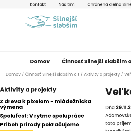
Prejsť
Kontakt
Náš tím
Chránená dielňa Silne
na
obsah
Domov
Činnosť Silnejší slabším o
Domov
/
Činnosť Silnejší slabším o.z
/
Aktivity a projekty
/
Veľ
B
Veľk
Aktivity a projekty
o
č
Z dreva k pixelom - mládežnícka
n
výmena
Dňa
29.11.
ý
Spolufest: V rytme spolupráce
Adamovske 
p
toto príje
Príbeh prírody pokračujeme
a