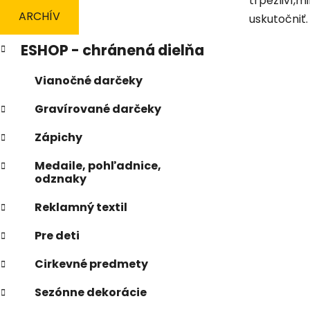
trpezliví,m
n
ARCHÍV
uskutočniť
e
K
Preskočiť
l
ESHOP - chránená dielňa
a
kategórie
t
Vianočné darčeky
e
g
Gravírované darčeky
ó
r
Zápichy
i
e
Medaile, pohľadnice,
odznaky
Reklamný textil
Pre deti
Cirkevné predmety
Sezónne dekorácie