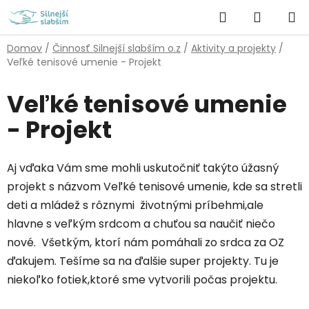
Prejsť
Hľadať
NÁKUP
na
obsah
KOŠÍK
Domov
/
Činnosť Silnejší slabším o.z
/
Aktivity a projekty
/
Veľké tenisové umenie - Projekt
Veľké tenisové umenie
- Projekt
Aj vďaka Vám sme mohli uskutočniť takýto úžasný
projekt s názvom Veľké tenisové umenie, kde sa stretli
deti a mládež s rôznymi životnými príbehmi,ale
hlavne s veľkým srdcom a chuťou sa naučiť niečo
nové. Všetkým, ktorí nám pomáhali zo srdca za OZ
ďakujem. Tešíme sa na ďalšie super projekty. Tu je
niekoľko fotiek,ktoré sme vytvorili počas projektu.