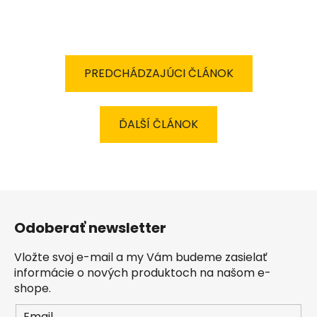
PREDCHÁDZAJÚCI ČLÁNOK
ĎALŠÍ ČLÁNOK
Z
á
Odoberať newsletter
p
ä
Vložte svoj e-mail a my Vám budeme zasielať
t
informácie o nových produktoch na našom e-
i
shope.
e
Email