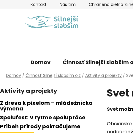
Prejsť
Kontakt
Náš tím
Chránená dielňa Silne
na
obsah
Domov
Činnosť Silnejší slabším o
Domov
/
Činnosť Silnejší slabším o.z
/
Aktivity a projekty
/
Sv
B
Svet
Aktivity a projekty
o
č
Z dreva k pixelom - mládežnícka
n
výmena
Svet možn
ý
Spolufest: V rytme spolupráce
p
Občianske 
Príbeh prírody pokračujeme
a
podporený 