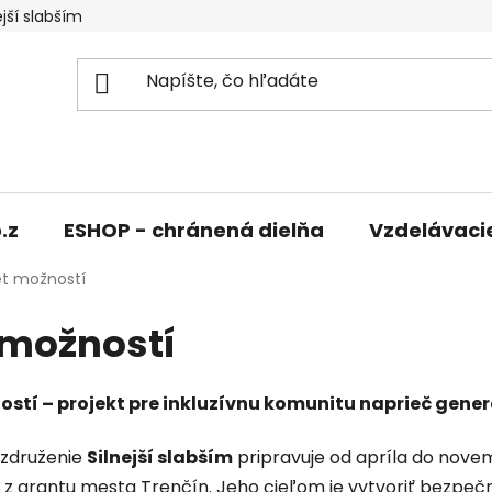
jší slabším
.z
ESHOP - chránená dielňa
Vzdelávaci
et možností
 možností
ostí – projekt pre inkluzívnu komunitu naprieč gene
združenie
Silnejší slabším
pripravuje od apríla do nove
z grantu mesta Trenčín. Jeho cieľom je vytvoriť bezpeč