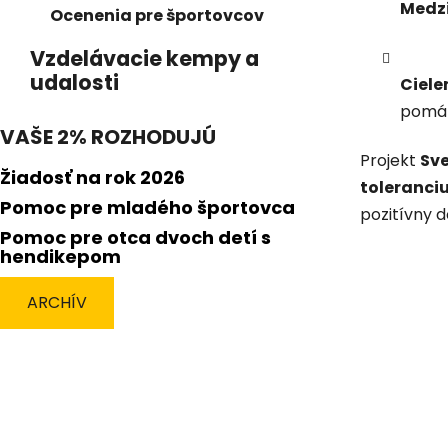
Medz
Ocenenia pre športovcov
Vzdelávacie kempy a
udalosti
Ciel
pomáha
VAŠE 2% ROZHODUJÚ
Projekt
Sv
Žiadosť na rok 2026
toleranci
Pomoc pre mladého športovca
pozitívny 
Pomoc pre otca dvoch detí s
hendikepom
ARCHÍV