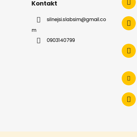
Kontakt
silnejsi.slabsim
@
gmail.co
m
0903140799