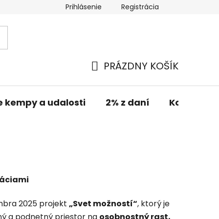
Prihlásenie
Registrácia
PRÁZDNY KOŠÍK
NÁKUPNÝ
KOŠÍK
e kempy a udalosti
2% z daní
Kontakt
ráciami
mbra 2025 projekt
„Svet možností“
, ktorý je
ný a podnetný priestor na
osobnostný rast,