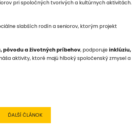
niorov pri spoločných tvorivých a kultúrnych aktivitách.
ciálne slabších rodín a seniorov, ktorým projekt
, pôvodu a životných príbehov
, podporuje
inklúziu,
rináša aktivity, ktoré majú hlboký spoločenský zmysel a
ĎALŠÍ ČLÁNOK