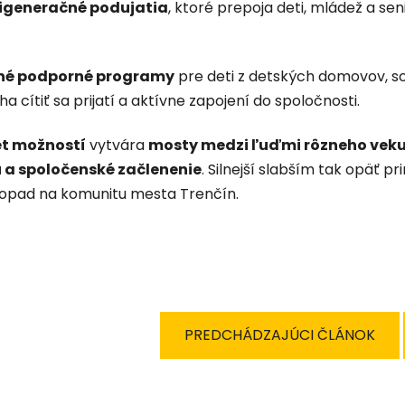
igeneračné podujatia
, ktoré prepoja deti, mládež a se
ené podporné programy
pre deti z detských domovov, so
 cítiť sa prijatí a aktívne zapojení do spoločnosti.
et možností
vytvára
mosty medzi ľuďmi rôzneho veku
u a spoločenské začlenenie
. Silnejší slabším tak opäť p
dopad na komunitu mesta Trenčín.
PREDCHÁDZAJÚCI ČLÁNOK