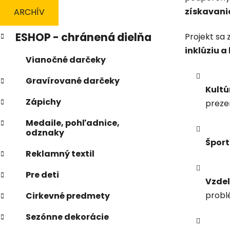
n
získavani
ARCHÍV
e
K
Preskočiť
l
ESHOP - chránená dielňa
Projekt sa
a
kategórie
inklúziu 
t
Vianočné darčeky
e
g
Gravírované darčeky
ó
Kultú
r
Zápichy
prezen
i
e
Medaile, pohľadnice,
odznaky
Šport
Reklamný textil
Pre deti
Vzde
probl
Cirkevné predmety
Sezónne dekorácie