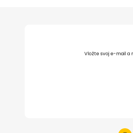
Z
á
p
ä
t
Vložte svoj e-mail 
i
e