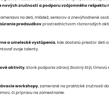
e nových zručností a podporu vzájomného rešpektu
 zameriava na deti, mládež, seniorov a znevýhodnené os
a búranie predsudkov
prostredníctvom rôznorodých aktiví
rne a umelecké vystúpenia
, kde dostanú priestor deti 
tovať svoje talenty.
ové aktivity
, ktoré podporia zdravý životný štýl, tímov
lávacie workshopy
, zamerané na praktické zručnosti do
émov, či prípravu na zamestnanie.