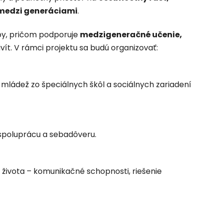
 medzi generáciami
.
oby, pričom podporuje
medzigeneračné učenie,
t. V rámci projektu sa budú organizovať:
a mládež zo špeciálnych škôl a sociálnych zariadení
ú spoluprácu a sebadôveru.
 života – komunikačné schopnosti, riešenie