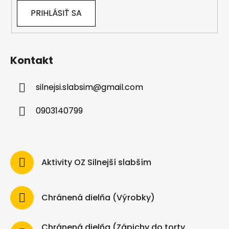
PRIHLÁSIŤ SA
Kontakt
silnejsi.slabsim
@
gmail.com
0903140799
Aktivity OZ Silnejší slabším
Chránená dielňa (Výrobky)
Chránená dielňa (Zápichy do torty,