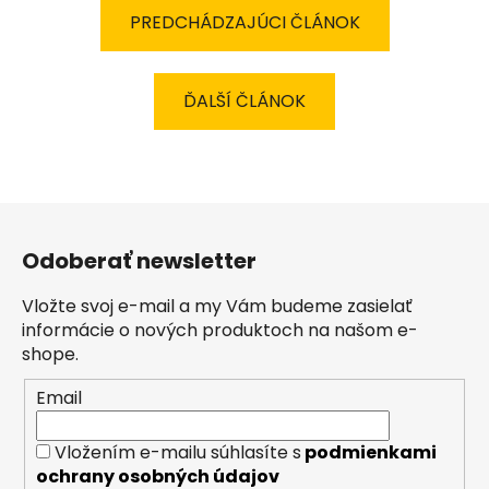
PREDCHÁDZAJÚCI ČLÁNOK
ĎALŠÍ ČLÁNOK
Z
á
Odoberať newsletter
p
ä
Vložte svoj e-mail a my Vám budeme zasielať
t
informácie o nových produktoch na našom e-
i
shope.
e
Email
Vložením e-mailu súhlasíte s
podmienkami
ochrany osobných údajov