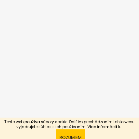
Tento web používa súbory cookie. Ďalším prechádzaním tohto webu
Vytvoril Shoptet
vyjadrujete súhlas s ich používaním. Viac informácií
tu.
Copyright 2026
Silnejší slabším
. Všetky práva
ROZUMIEM