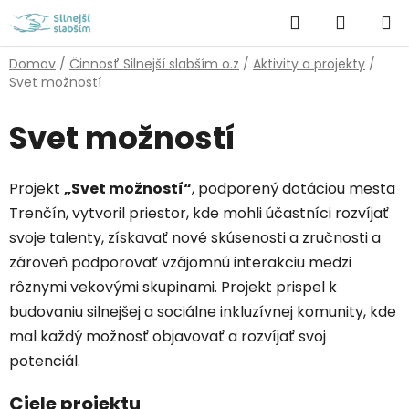
Prejsť
Hľadať
NÁKUP
na
obsah
KOŠÍK
Domov
/
Činnosť Silnejší slabším o.z
/
Aktivity a projekty
/
Svet možností
Svet možností
Projekt
„Svet možností“
, podporený dotáciou mesta
Trenčín, vytvoril priestor, kde mohli účastníci rozvíjať
svoje talenty, získavať nové skúsenosti a zručnosti a
zároveň podporovať vzájomnú interakciu medzi
rôznymi vekovými skupinami. Projekt prispel k
budovaniu silnejšej a sociálne inkluzívnej komunity, kde
mal každý možnosť objavovať a rozvíjať svoj
potenciál.
Ciele projektu