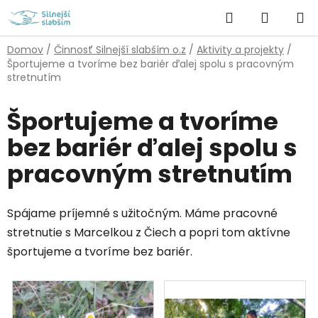
Prejsť
Hľadať
NÁKUP
na
obsah
KOŠÍK
Domov
/
Činnosť Silnejší slabším o.z
/
Aktivity a projekty
/
Športujeme a tvoríme bez bariér ďalej spolu s pracovným
stretnutím
Športujeme a tvoríme
bez bariér ďalej spolu s
pracovným stretnutím
Spájame príjemné s užitočným. Máme pracovné
stretnutie s Marcelkou z Čiech a popri tom aktívne
športujeme a tvoríme bez bariér.