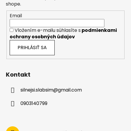
i
shope.
e
Email
Vložením e-mailu súhlasíte s
podmienkami
ochrany osobných údajov
PRIHLÁSIŤ SA
Kontakt
silnejsi.slabsim
@
gmail.com
0903140799