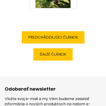
PREDCHÁDZAJÚCI ČLÁNOK
ĎALŠÍ ČLÁNOK
Z
á
Odoberať newsletter
p
ä
Vložte svoj e-mail a my Vám budeme zasielať
t
informácie o nových produktoch na našom e-