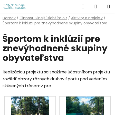
Prejsť
Hľadať
NÁKUP
na
obsah
KOŠÍK
Domov
/
Činnosť Silnejší slabším o.z
/
Aktivity a projekty
/
Športom k inklúzii pre znevýhodnené skupiny obyvateľstva
Športom k inklúzii pre
znevýhodnené skupiny
obyvateľstva
Realizáciou projektu sa snažíme účastníkom projektu
rozšíriť obzory rôznych druhov športu pod vedením
skúsených trénerov pre