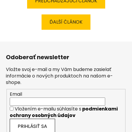
PREDCHÁDZAJÚCI ČLÁNOK
ĎALŠÍ ČLÁNOK
Z
á
Odoberať newsletter
p
ä
Vložte svoj e-mail a my Vám budeme zasielať
t
informácie o nových produktoch na našom e-
i
shope.
e
Email
Vložením e-mailu súhlasíte s
podmienkami
ochrany osobných údajov
PRIHLÁSIŤ SA