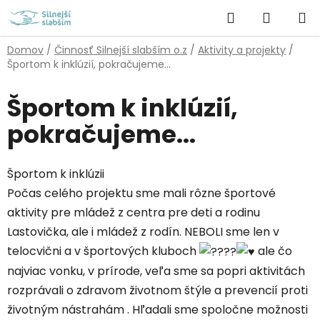
Prejsť
Hľadať
NÁKUP
na
obsah
KOŠÍK
Domov
/
Činnosť Silnejší slabším o.z
/
Aktivity a projekty
/
Športom k inklúzií, pokračujeme...
Športom k inklúzií,
pokračujeme...
Športom k inklúzii
Počas celého projektu sme mali rôzne športové
aktivity pre mládež z centra pre deti a rodinu
Lastovička, ale i mládež z rodín. NEBOLI sme len v
telocvični a v športových kluboch
ale čo
najviac v
onku, v prírode, veľa sme sa popri aktivitách
rozprávali o zdravom životnom štýle a prevencií proti
životným nástrahám . Hľadali sme spoločne možnosti