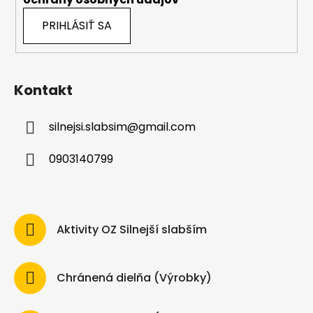
PRIHLÁSIŤ SA
Kontakt
silnejsi.slabsim
@
gmail.com
0903140799
Aktivity OZ Silnejší slabším
Chránená dielňa (Výrobky)