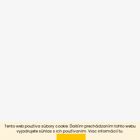
Tento web používa súbory cookie. Ďalším prechádzaním tohto webu
Vytvoril Shoptet
vyjadrujete súhlas s ich používaním. Viac informácií
tu.
Copyright 2026
Silnejší slabším
. Všetky práva