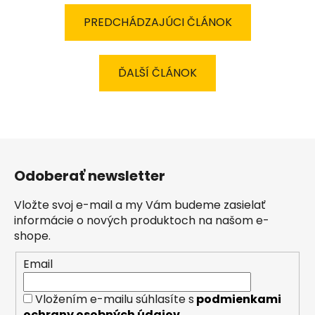
PREDCHÁDZAJÚCI ČLÁNOK
ĎALŠÍ ČLÁNOK
Z
á
Odoberať newsletter
p
ä
Vložte svoj e-mail a my Vám budeme zasielať
t
informácie o nových produktoch na našom e-
i
shope.
e
Email
Vložením e-mailu súhlasíte s
podmienkami
ochrany osobných údajov