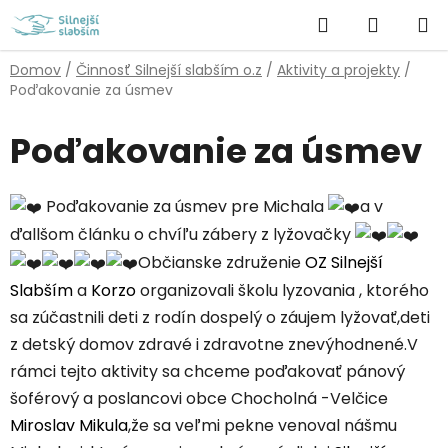
Prejsť
Hľadať
NÁKUP
na
obsah
KOŠÍK
Domov
/
Činnosť Silnejší slabším o.z
/
Aktivity a projekty
/
Poďakovanie za úsmev
Poďakovanie za úsmev
Poďakovanie za úsmev pre Michala
a v
ďallšom článku o chvíľu zábery z lyžovačky
Občianske združenie
OZ Silnejší
Slabším
a
Korzo
organizovali školu lyzovania , ktorého
sa zúčastnili deti z rodín dospelý o záujem lyžovať,deti
z detský domov zdravé i zdravotne znevýhodnené.V
rámci tejto aktivity sa chceme poďakovať pánový
šoférový a poslancovi obce Chocholná -Velčice
Miroslav Mikula
,že sa veľmi pekne venoval nášmu