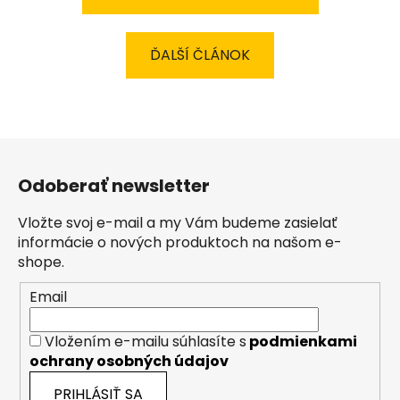
ĎALŠÍ ČLÁNOK
Z
á
Odoberať newsletter
p
ä
Vložte svoj e-mail a my Vám budeme zasielať
t
informácie o nových produktoch na našom e-
i
shope.
e
Email
Vložením e-mailu súhlasíte s
podmienkami
ochrany osobných údajov
PRIHLÁSIŤ SA