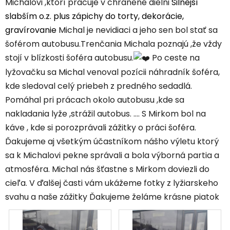
Michalovi ,ktorí pracuje v chránené dielni
Silnejší
slabším o.z. plus zápichy do torty, dekorácie,
gravírovanie
Michal je nevidiaci a jeho sen bol stať sa
šoférom autobusu.Trenčania Michala poznajú ,že vždy
stojí v blízkosti šoféra autobusu.
Po ceste na
lyžovačku sa Michal venoval pozícii náhradník šoféra,
kde sledoval celý priebeh z predného sedadlá.
Pomáhal pri prácach okolo autobusu ,kde sa
nakladania lyže ,strážil autobus. .... S Mirkom bol na
káve , kde si porozprávali zážitky o práci šoféra.
Ďakujeme aj všetkým účastníkom nášho výletu ktorý
sa k Michalovi pekne správali a bola výborná partia a
atmosféra. Michal nás šťastne s Mirkom doviezli do
cieľa. V ďalšej časti vám ukážeme fotky z lyžiarskeho
svahu a naše zážitky Ďakujeme želáme krásne piatok