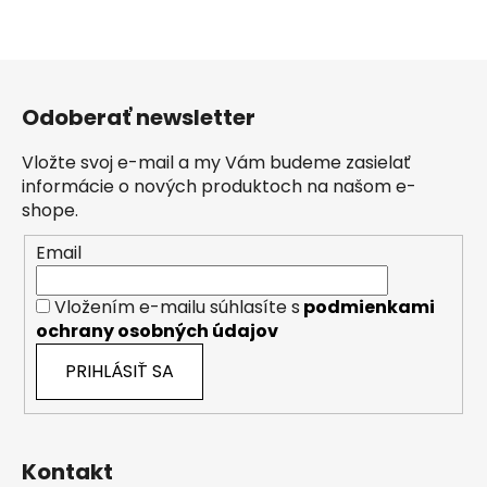
Z
á
Odoberať newsletter
p
ä
Vložte svoj e-mail a my Vám budeme zasielať
t
informácie o nových produktoch na našom e-
i
shope.
e
Email
Vložením e-mailu súhlasíte s
podmienkami
ochrany osobných údajov
PRIHLÁSIŤ SA
Kontakt