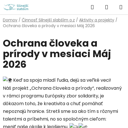
Prejsť
Hľadať
NÁKUP
na
obsah
KOŠÍK
Domov
/
Činnosť Silnejší slabším o.z
/
Aktivity a projekty
/
Ochrana človeka a prírody v mesiaci Máj 2026
Ochrana človeka a
prírody v mesiaci Máj
2026
Keď sa spoja mladí ľudia, dejú sa veľké veci!
Náš projekt „Ochrana človeka a prírody“, realizovaný
v rámci programu Európsky zbor solidarity, je
dôkazom toho, že kreativita a chuť pomáhať
nepoznajú hranice. Stretli sme sa ako tím s rôznymi
talentmi a príbehmi, no so spoločným cieľom:
meniť naše okolie k lepšiemu.