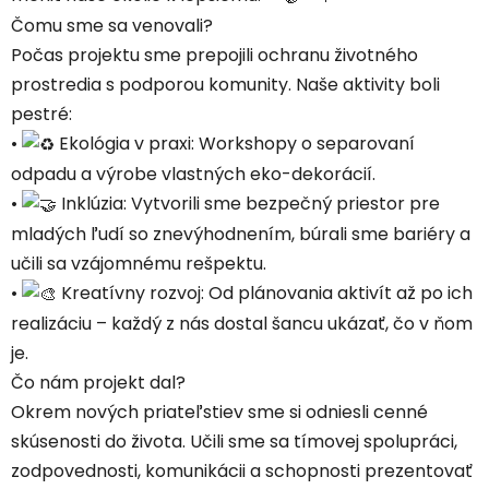
Čomu sme sa venovali?
Počas projektu sme prepojili ochranu životného
prostredia s podporou komunity. Naše aktivity boli
pestré:
•
Ekológia v praxi: Workshopy o separovaní
odpadu a výrobe vlastných eko-dekorácií.
•
Inklúzia: Vytvorili sme bezpečný priestor pre
mladých ľudí so znevýhodnením, búrali sme bariéry a
učili sa vzájomnému rešpektu.
•
Kreatívny rozvoj: Od plánovania aktivít až po ich
realizáciu – každý z nás dostal šancu ukázať, čo v ňom
je.
Čo nám projekt dal?
Okrem nových priateľstiev sme si odniesli cenné
skúsenosti do života. Učili sme sa tímovej spolupráci,
zodpovednosti, komunikácii a schopnosti prezentovať