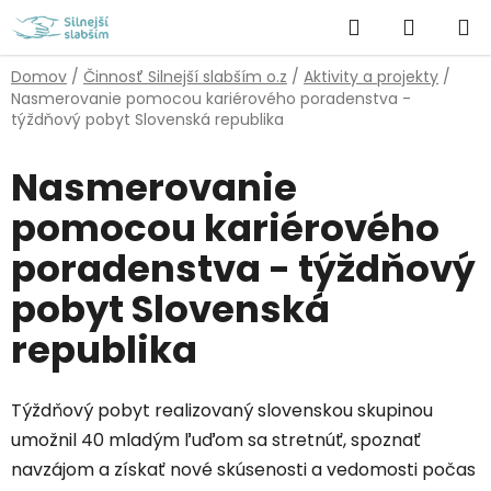
Prejsť
Hľadať
NÁKUP
na
obsah
KOŠÍK
Domov
/
Činnosť Silnejší slabším o.z
/
Aktivity a projekty
/
Nasmerovanie pomocou kariérového poradenstva -
týždňový pobyt Slovenská republika
Nasmerovanie
pomocou kariérového
poradenstva - týždňový
pobyt Slovenská
republika
Týždňový pobyt realizovaný slovenskou skupinou
umožnil 40 mladým ľuďom sa stretnúť, spoznať
navzájom a získať nové skúsenosti a vedomosti počas