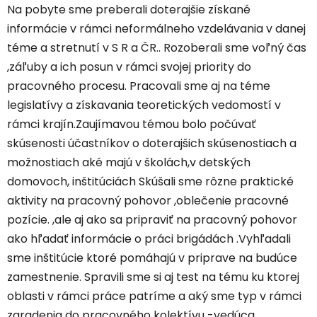
Na pobyte sme preberali doterajšie získané
informácie v rámci neformálneho vzdelávania v danej
téme a stretnutí v S R a ČR.. Rozoberali sme voľný čas
,záľuby a ich posun v rámci svojej priority do
pracovného procesu. Pracovali sme aj na téme
legislatívy a získavania teoretických vedomostí v
rámci krajín.Zaujímavou
témou bolo počúvať
skúsenosti účastníkov o doterajšich skúsenostiach a
možnostiach aké majú v školách,v detských
domovoch, inštitúciách Skúšali sme rôzne praktické
aktivity na pracovný pohovor ,oblečenie pracovné
pozície. ,ale aj ako sa pripraviť na pracovný pohovor
ako hľadať informácie o práci brigádách .Vyhľadali
sme inštitúcie ktoré pomáhajú v priprave na budúce
zamestnenie. Spravili sme si aj test na tému ku ktorej
oblasti v rámci práce patríme a aký sme typ v rámci
zaradenia do pracovného kolektívu -vedúca