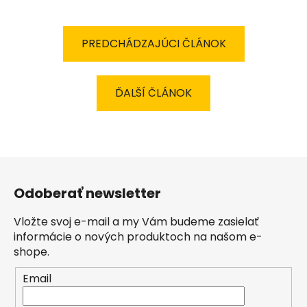
PREDCHÁDZAJÚCI ČLÁNOK
ĎALŠÍ ČLÁNOK
Z
á
Odoberať newsletter
p
ä
Vložte svoj e-mail a my Vám budeme zasielať
t
informácie o nových produktoch na našom e-
i
shope.
e
Email