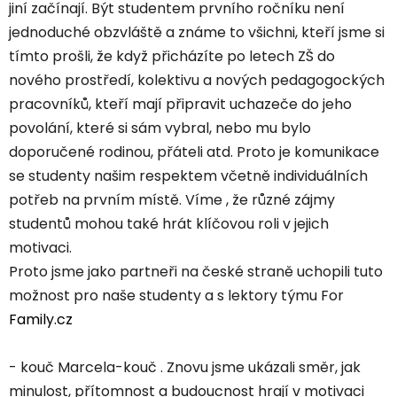
jiní začínají. Být studentem prvního ročníku není
jednoduché obzvláště a známe to všichni, kteří jsme si
tímto prošli, že když přicházíte po letech ZŠ do
nového prostředí, kolektivu a nových pedagogockých
pracovníků, kteří mají připravit uchazeče do jeho
povolání, které si sám vybral, nebo mu bylo
doporučené rodinou, přáteli atd. Proto je komunikace
se studenty našim respektem včetně individuálních
potřeb na prvním místě. Víme , že různé zájmy
studentů mohou také hrát klíčovou roli v jejich
motivaci.
Proto jsme jako partneři na české straně uchopili tuto
možnost pro naše studenty a s lektory týmu For
Family.cz
- kouč Marcela-kouč . Znovu jsme ukázali směr, jak
minulost, přítomnost a budoucnost hrají v motivaci