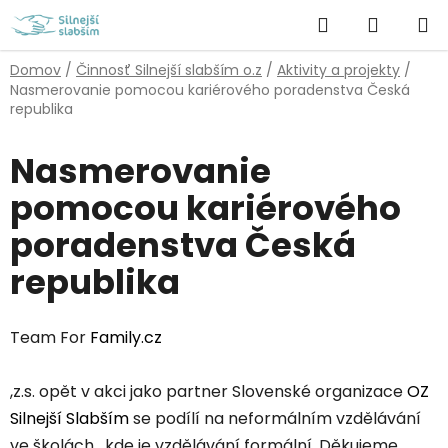
Prejsť
Hľadať
NÁKUP
na
obsah
KOŠÍK
Domov
/
Činnosť Silnejší slabším o.z
/
Aktivity a projekty
/
Nasmerovanie pomocou kariérového poradenstva Česká
republika
Nasmerovanie
pomocou kariérového
poradenstva Česká
republika
Team For
Family.cz
,z.s. opět v akci jako partner Slovenské organizace
OZ
Silnejší Slabším
se podílí na neformálním vzdělávání
ve školách , kde je vzdělávání
formální. Děkujeme