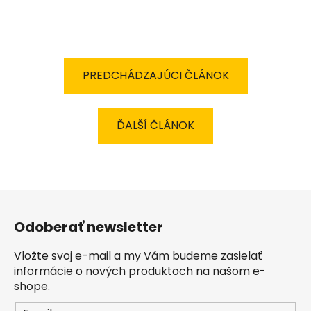
PREDCHÁDZAJÚCI ČLÁNOK
ĎALŠÍ ČLÁNOK
Z
á
Odoberať newsletter
p
ä
Vložte svoj e-mail a my Vám budeme zasielať
t
informácie o nových produktoch na našom e-
i
shope.
e