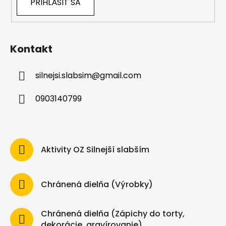
PRIHLÁSIŤ SA
Kontakt
silnejsi.slabsim
@
gmail.com
0903140799
Aktivity OZ Silnejší slabším
Chránená dielňa (Výrobky)
Chránená dielňa (Zápichy do torty,
dekorácie, gravírovanie)