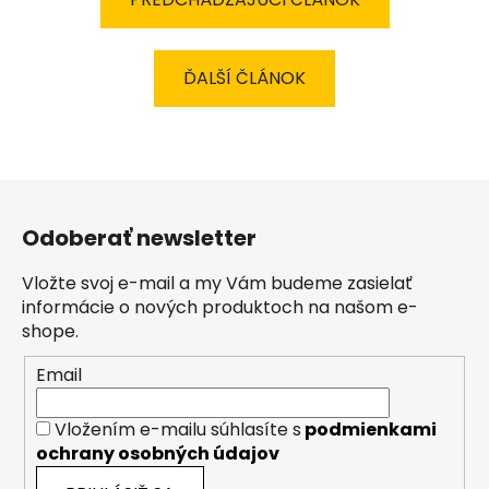
ĎALŠÍ ČLÁNOK
Z
á
Odoberať newsletter
p
ä
Vložte svoj e-mail a my Vám budeme zasielať
t
informácie o nových produktoch na našom e-
i
shope.
e
Email
Vložením e-mailu súhlasíte s
podmienkami
ochrany osobných údajov