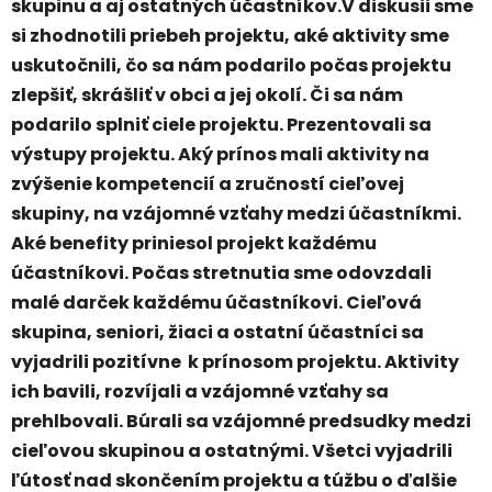
skupinu a aj ostatných účastníkov.V diskusii sme
si zhodnotili priebeh projektu, aké aktivity sme
uskutočnili, čo sa nám podarilo počas projektu
zlepšiť, skrášliť v obci a jej okolí. Či sa nám
podarilo splniť ciele projektu. Prezentovali sa
výstupy projektu. Aký prínos mali aktivity na
zvýšenie kompetencií a zručností cieľovej
skupiny, na vzájomné vzťahy medzi účastníkmi.
Aké benefity priniesol projekt každému
účastníkovi. Počas stretnutia sme odovzdali
malé darček každému účastníkovi. Cieľová
skupina, seniori, žiaci a ostatní účastníci sa
vyjadrili pozitívne k prínosom projektu. Aktivity
ich bavili, rozvíjali a vzájomné vzťahy sa
prehlbovali. Búrali sa vzájomné predsudky medzi
cieľovou skupinou a ostatnými. Všetci vyjadrili
ľútosť nad skončením projektu a túžbu o ďalšie