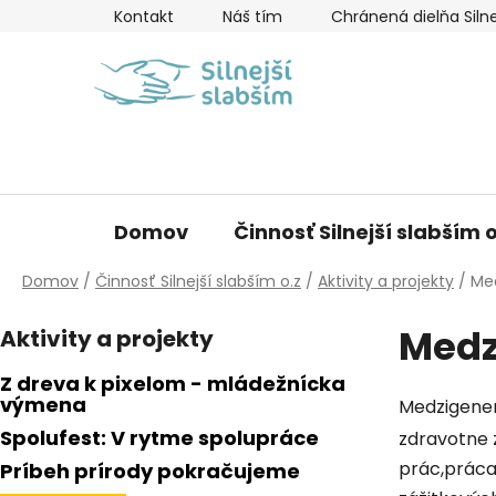
Prejsť
Kontakt
Náš tím
Chránená dielňa Silne
na
obsah
Domov
Činnosť Silnejší slabším o
Domov
/
Činnosť Silnejší slabším o.z
/
Aktivity a projekty
/
Med
B
Medz
Aktivity a projekty
o
č
Z dreva k pixelom - mládežnícka
n
výmena
Medzigener
ý
Spolufest: V rytme spolupráce
zdravotne 
p
prác,práca
Príbeh prírody pokračujeme
a