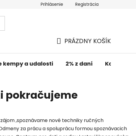
Prihlásenie
Registrácia
PRÁZDNY KOŠÍK
NÁKUPNÝ
KOŠÍK
e kempy a udalosti
2% z daní
Kontakt
xi pokračujeme
navzájom ,spoznávame nové techniky ručných
 .Odmeny za prácu a spoluprácu formou spoznávacich