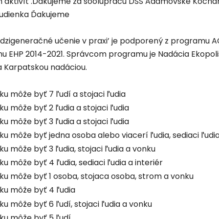
h aktivít .Ďakujeme za sooluprácu DSS Adamovské Kochan
tudienka Ďakujeme
edzigeneračné učenie v praxi’ je podporený z programu AC
 EHP 2014-2021. Správcom programu je Nadácia Ekopolis 
 a Karpatskou nadáciou.