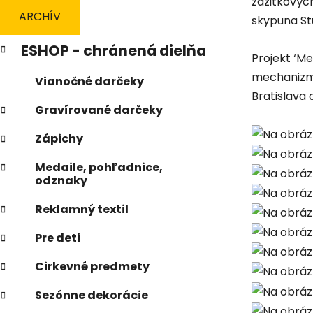
zážitkovýc
n
ARCHÍV
skypuna S
e
K
Preskočiť
l
ESHOP - chránená dielňa
a
kategórie
Projekt ‘M
t
mechanizmu
Vianočné darčeky
e
Bratislava
g
Gravírované darčeky
ó
r
Zápichy
i
e
Medaile, pohľadnice,
odznaky
Reklamný textil
Pre deti
Cirkevné predmety
Sezónne dekorácie