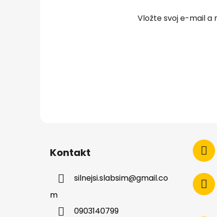
t
Vložte svoj e-mail 
i
e
Kontakt
silnejsi.slabsim
@
gmail.co
m
0903140799