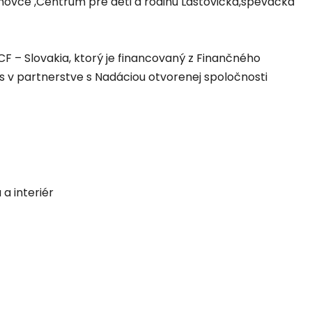
ovce ,Centrum pre deti a rodinu Lastovička,spevácka
F – Slovakia, ktorý je financovaný z Finančného
v partnerstve s Nadáciou otvorenej spoločnosti