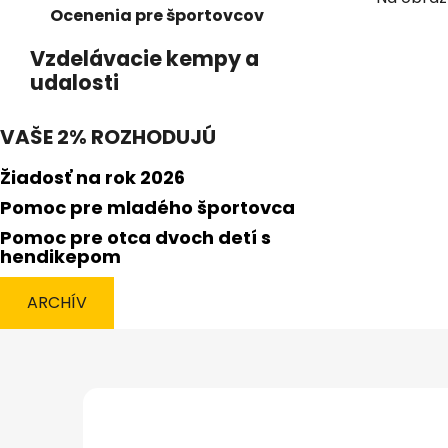
Ocenenia pre športovcov
Vzdelávacie kempy a
udalosti
VAŠE 2% ROZHODUJÚ
Žiadosť na rok 2026
Pomoc pre mladého športovca
Pomoc pre otca dvoch detí s
hendikepom
ARCHÍV
Z
á
p
ä