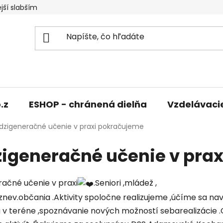
jší slabším
.z
ESHOP - chránená dielňa
Vzdelávaci
zigeneračné učenie v praxi pokračujeme
igeneračné učenie v pra
ačné učenie v praxi
.Seniori ,mládež ,
znev.občania .Aktivity spoločne realizujeme ,účíme sa 
 v teréne ,spoznávanie nových možností sebarealizácie