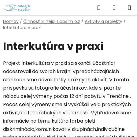
Prejsť
Hľadať
NÁKUP
na
obsah
KOŠÍK
Domov
/
Činnosť Silnejší slabším o.z
/
Aktivity a projekty
/
Interkutúra v praxi
Interkutúra v praxi
Projekt Interkultúra v praxi sa skončil účastníci
odcestovali do svojich krajín .Vpredchádzajúcich
článkoch sme dávali fotky z rôznych aktivít .V tomto
príspevku sú fotografie účastníkov, kde si pozrite
náladu celej výmeny počas 12 dní pobytu v Trenčíne .
Počas celej výmeny sme si vyskúšali vela praktických
aktivít,ale I teoretických vedomostí. Vyhľadávali sme
informácie na tému kultúra farba pleti
diskriminácia,komunikovali v skupinách,individuálne