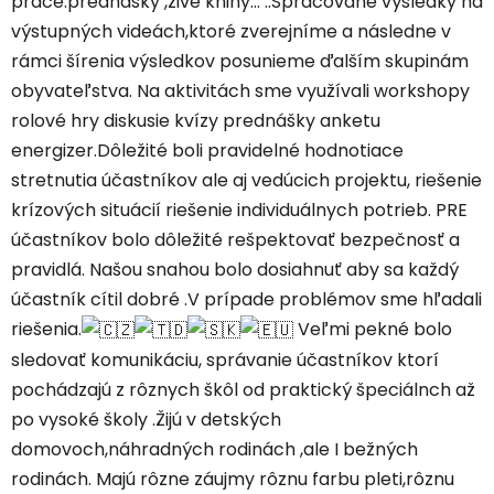
práce.prednášky
,živé knihy... ..Spracované výsledky na
výstupných videách,ktoré zverejníme a následne v
rámci šírenia výsledkov posunieme ďalším skupinám
obyvateľstva. Na aktivitách sme využívali workshopy
rolové hry diskusie kvízy prednášky anketu
energizer.Dôležité boli pravidelné hodnotiace
stretnutia účastníkov ale aj vedúcich projektu, riešenie
krízových situácií riešenie individuálnych potrieb. PRE
účastníkov bolo dôležité rešpektovať bezpečnosť a
pravidlá. Našou snahou bolo dosiahnuť aby sa každý
účastník cítil dobré .V prípade problémov sme hľadali
riešenia.
Veľmi pekné bolo
sledovať komunikáciu, správanie účastníkov ktorí
pochádzajú z rôznych škôl od praktický špeciálnch až
po vysoké školy .Žijú v detských
domovoch,náhradných rodinách ,ale I bežných
rodinách. Majú rôzne záujmy rôznu farbu pleti,rôznu