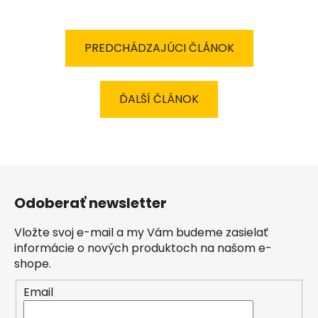
PREDCHÁDZAJÚCI ČLÁNOK
ĎALŠÍ ČLÁNOK
Z
á
Odoberať newsletter
p
ä
Vložte svoj e-mail a my Vám budeme zasielať
t
informácie o nových produktoch na našom e-
i
shope.
e
Email